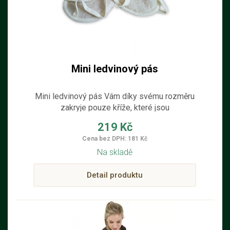
Mini ledvinový pás
Mini ledvinový pás Vám díky svému rozměru
zakryje pouze kříže, které jsou
nejchoulostivější na prochladnutí. Není vidět
219 Kč
pod oblečením a také nevadí v pohybu např.
Cena bez DPH: 181 Kč
při práci. Výborný je i pro děti.
Na skladě
Detail produktu