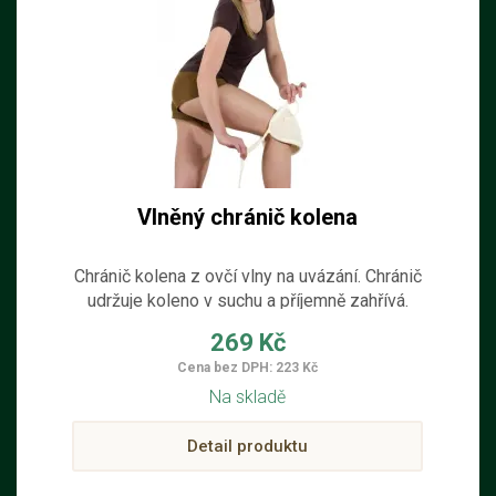
Vlněný chránič kolena
Chránič kolena z ovčí vlny na uvázání. Chránič
udržuje koleno v suchu a příjemně zahřívá.
Chrání koleno od chladu, ale také od lehčího
269 Kč
nárazu.
Cena bez DPH: 223 Kč
Na skladě
Detail produktu