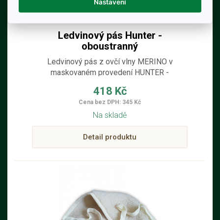
Nastavení
Ledvinový pás Hunter -
oboustranný
Ledvinový pás z ovčí vlny MERINO v
maskovaném provedení HUNTER -
oboustranný pro myslivce nebo rybáře atd.
418 Kč
Cena bez DPH: 345 Kč
Na skladě
Detail produktu