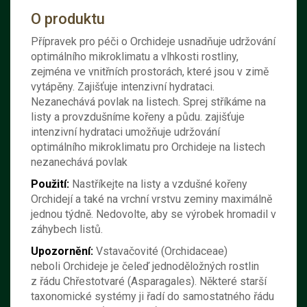
O produktu
Přípravek pro péči o Orchideje usnadňuje udržování
optimálního mikroklimatu a vlhkosti rostliny,
zejména ve vnitřních prostorách, které jsou v zimě
vytápěny. Zajišťuje intenzivní hydrataci.
Nezanechává povlak na listech. Sprej stříkáme na
listy a provzdušníme kořeny a půdu. zajišťuje
intenzivní hydrataci umožňuje udržování
optimálního mikroklimatu pro Orchideje na listech
nezanechává povlak
Použití:
Nastříkejte na listy a vzdušné kořeny
Orchidejí a také na vrchní vrstvu zeminy maximálně
jednou týdně.
Nedovolte, aby se výrobek hromadil v
záhybech listů.
Upozornění:
Vstavačovité (Orchidaceae)
neboli Orchideje je čeleď jednoděložných rostlin
z řádu Chřestotvaré (Asparagales). Některé starší
taxonomické systémy ji řadí do samostatného řádu