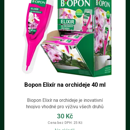
Bopon Elixír na orchideje 40 ml
Biopon Elixír na orchideje je inovativní
hnojivo vhodné pro výživu všech druhů
orchidejí. Jeden aplikátor dodává rostlině
30 Kč
potřebné živiny po dobu až 4 týdnů.
Cena bez DPH: 25 Kč
Speciální složení zajišťuje dlouhodobé a