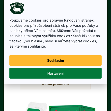
Používáme cookies pro správné fungování stránek,
cookies pro přizpůsobení stránek pro Vaše potřeby a
nabídky přímo Vám na míru. Můžeme Vás požádat o
FORESTINA Univerzální
souhlas s takovým využitím cookies? Stačí kliknout na
Hnojivo na rostliny 1000 ml
tlačítko: „Souhlasím“, nebo si můžete
vybrat cookies
,
se kterými souhlasíte.
FORESTINA Univerzální hnojivo na
rostliny je řada tradičních, rychle
účinkujících a snadno aplikovatelných
79 Kč
Souhlasím
NPK hnojiv.
Cena bez DPH: 65 Kč
Skladem
Nastavení
Detail produktu