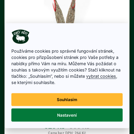
Používáme cookies pro správné fungování stránek,
cookies pro přizpůsobení stránek pro Vaše potřeby a
nabídky přímo Vám na míru. Můžeme Vás požádat o
souhlas s takovým využitím cookies? Stačí kliknout na
tlačítko: „Souhlasím“, nebo si můžete
vybrat cookies
,
se kterými souhlasíte.
Slámový zajíc s červenou mašlí
66 cm
Souhlasím
Ručně vyráběný zajíc ze slámy s
Nastavení
červenou mašlí je tou správnou volbou!
Tento roztomilý a originální doplněk oživí
320 Kč
360 Kč
váš domov a přinese kouzlo Velikonoc.
Cena bez DPH: 264 Kč