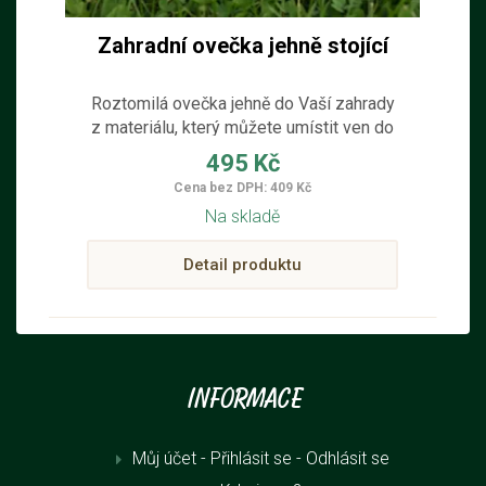
Zahradní ovečka jehně stojící
Roztomilá ovečka jehně do Vaší zahrady
z materiálu, který můžete umístit ven do
zahrádky nebo na skalku.
495 Kč
Cena bez DPH: 409 Kč
Na skladě
Detail produktu
Informace
Můj účet - Přihlásit se
- Odhlásit se