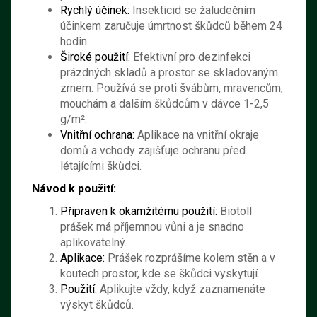
Rychlý účinek:
Insekticid se žaludečním
účinkem zaručuje úmrtnost škůdců během 24
hodin.
Široké použití:
Efektivní pro dezinfekci
prázdných skladů a prostor se skladovaným
zrnem. Používá se proti švábům, mravencům,
mouchám a dalším škůdcům v dávce 1-2,5
g/m².
Vnitřní ochrana:
Aplikace na vnitřní okraje
domů a vchody zajišťuje ochranu před
létajícími škůdci.
Návod k použití:
Připraven k okamžitému použití:
Biotoll
prášek má příjemnou vůni a je snadno
aplikovatelný.
Aplikace:
Prášek rozprášíme kolem stěn a v
koutech prostor, kde se škůdci vyskytují.
Použití:
Aplikujte vždy, když zaznamenáte
výskyt škůdců.