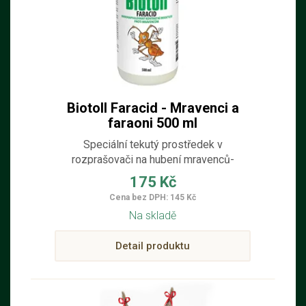
Biotoll Faracid - Mravenci a
faraoni 500 ml
Speciální tekutý prostředek v
rozprašovači na hubení mravenců-
faraonů, který působí se zpožďujícím
175 Kč
účinkem - zanášení přípravku do hnízda.
Cena bez DPH: 145 Kč
Na skladě
Detail produktu