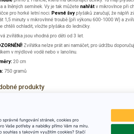
a a lněných semínek. Vy je tak můžete
nahřát
v mikrovlnce při 
ičce pro horké letní noci.
Pevné švy
plyšáků zaručují, že náplň 
át 1,5 minuty v mikrovlnné troubě (při výkonu 600-1000 W) a zvíř
e chtěli ochladit, vložte plyšáka do ledničky.
ivá zvířátka jsou vhodná pro děti od 3 let.
ZORNĚNÍ!
Zvířátka nelze prát ani namáčet, pro údržbu doporuču
říkem v mýdlové vodě nebo v
lanolinu.
měry:
20 cm
a:
750 gramů
dobné produkty
 správné fungování stránek, cookies pro
pro Vaše potřeby a nabídky přímo Vám na míru.
 souhlas s takovým využitím cookies? Stačí