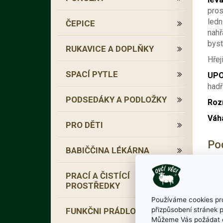
pros
ledn
ČEPICE
nahř
byst
RUKAVICE A DOPLŇKY
Hřej
SPACÍ PYTLE
UPO
had
PODSEDÁKY A PODLOŽKY
Roz
Váh
PRO DĚTI
Po
BABIČČINA LÉKÁRNA
PRACÍ A ČISTÍCÍ
PROSTŘEDKY
Používáme cookies pro
přizpůsobení stránek 
FUNKČNI PRÁDLO
Můžeme Vás požádat o