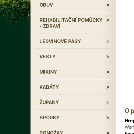
OBUV
REHABILITAČNÍ POMŮCKY
- ZDRAVÍ
LEDVINOVÉ PÁSY
VESTY
MIKINY
KABÁTY
ŽUPANY
O 
SPODKY
Hřej
Warm
PONOŽKY
lev