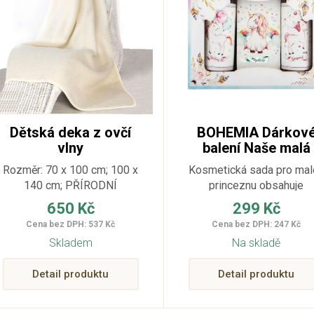
Dětská deka z ovčí
BOHEMIA Dárkov
vlny
balení Naše malá
princezna –
Rozměr: 70 x 100 cm; 100 x
Kosmetická sada pro mal
sprchový gel,
140 cm; PŘÍRODNÍ
princeznu obsahuje
šampon a mýdlo
sprchový gel, vlasový
650 Kč
299 Kč
šampon a toaletní mýdlo
Cena bez DPH: 537 Kč
Cena bez DPH: 247 Kč
Krásný dárek pro holky 
Skladem
Na skladě
obrázkem jednorožce n
etiketách.
Detail produktu
Detail produktu