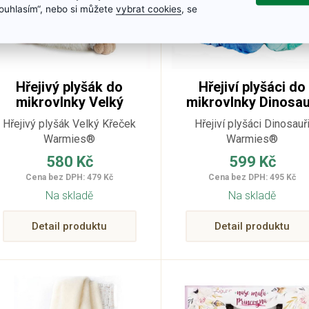
„Souhlasím“, nebo si můžete
vybrat cookies
, se
Hřejivý plyšák do
Hřejiví plyšáci do
mikrovlnky Velký
mikrovlnky Dinosau
Křeček
Hřejivý plyšák Velký Křeček
Hřejiví plyšáci Dinosauř
Warmies®
Warmies®
580 Kč
599 Kč
Cena bez DPH: 479 Kč
Cena bez DPH: 495 Kč
Na skladě
Na skladě
Detail produktu
Detail produktu