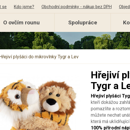
t se
Kdo jsme?
Obchodní podmínky - nákup bez DPH
Objed
O ovčím rounu
Spolupráce
Ko
Hřejiví plyšáci do mikrovlnky Tygr a Lev
Hřejiví 
Tygr a L
Hřejiví plyšáci T
kteří dokážou zahř
pomazlíte a roztomi
můžete nechat uná
která má uklidňující
100% přírodní nápl