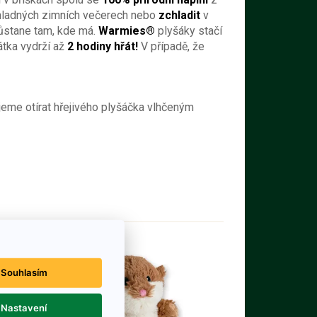
chladných zimních večerech nebo
zchladit
v
zůstane tam, kde má.
Warmies®
plyšáky stačí
átka vydrží až
2 hodiny hřát!
V případě, že
jeme otírat hřejivého plyšáčka vlhčeným
Souhlasím
Nastavení