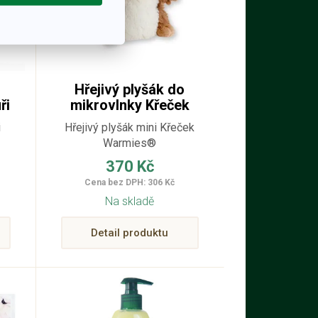
Hřejivý plyšák do
ři
mikrovlnky Křeček
malý
i
Hřejivý plyšák mini Křeček
Warmies®
370 Kč
Cena bez DPH: 306 Kč
Na skladě
Detail produktu