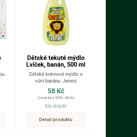
é
Dětské tekuté mýdlo
Lvíček, banán, 500 ml
ou
Dětské krémové mýdlo s
vůní banánu. Jemný
prostředek osobní hygieny
58 Kč
.
vhodný pro mytí celého těla.
Cena bez DPH: 48 Kč
s
Obsahuje kvalitní ošetřující
Na skladě
a
olivový olej a ovocný
extrakt z Citrus limonum,
Detail produktu
jehož součástí jsou AHA
kyseliny a další prospěšné
látky.