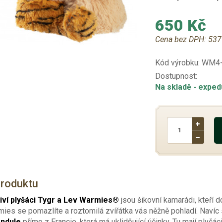
650 Kč
Cena bez DPH:
537
Kód výrobku:
WM4-
Dostupnost:
Na skladě
- exped
produktu
iví plyšáci Tygr a Lev Warmies®
jsou šikovní kamarádi, kteří 
ies se pomazlíte a roztomilá zvířátka vás něžně pohladí. Navíc
andule
přímo z Francie, která má uklidňující účinky. Tu mají plyšá