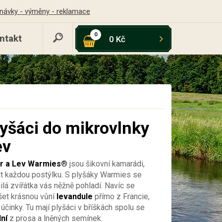
návky - výměny - reklamace
0
ntakt
0 Kč
plyšáci do mikrovlnky
ev
ygr a Lev Warmies®
jsou šikovní kamarádi,
át každou postýlku. S plyšáky Warmies se
lá zvířátka vás něžně pohladí. Navíc se
šet krásnou vůní
levandule
přímo z Francie,
 účinky. Tu mají plyšáci v bříškách spolu se
ní
z prosa a lněných semínek.