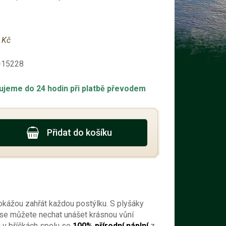
 Kč
15228
ujeme do 24 hodin při platbě převodem
Přidat do košíku
dokážou zahřát každou postýlku. S plyšáky
 se můžete nechat unášet krásnou vůní
ci v bříškách spolu se
100% přírodní náplní
z