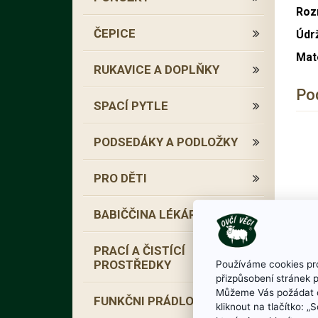
Roz
ČEPICE
Údr
Mate
RUKAVICE A DOPLŇKY
Po
SPACÍ PYTLE
PODSEDÁKY A PODLOŽKY
PRO DĚTI
BABIČČINA LÉKÁRNA
PRACÍ A ČISTÍCÍ
PROSTŘEDKY
Používáme cookies pro
přizpůsobení stránek 
Můžeme Vás požádat o
FUNKČNI PRÁDLO
kliknout na tlačítko: 