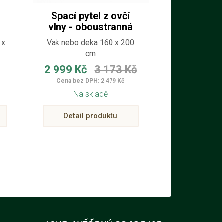
Spací pytel z ovčí
vlny - oboustranná
a
deka - 41
 x
Vak nebo deka 160 x 200
cm
2 999 Kč
3 173 Kč
Cena bez DPH: 2 479 Kč
Na skladě
Detail produktu