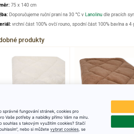
měr:
75 x 140 cm
žba:
Doporučujeme ruční praní na 30 °C v
Lanolinu
dle pracích sy
riál:
vrchní část 100% ovčí rouno, spodní část 100% bavlna a 4
dobné produkty
 správné fungování stránek, cookies pro
pro Vaše potřeby a nabídky přímo Vám na míru.
 souhlas s takovým využitím cookies? Stačí
Matrace - KLASIC
Matrace z ovčí vln
„Souhlasím“, nebo si můžete
vybrat cookies
, se
Camel