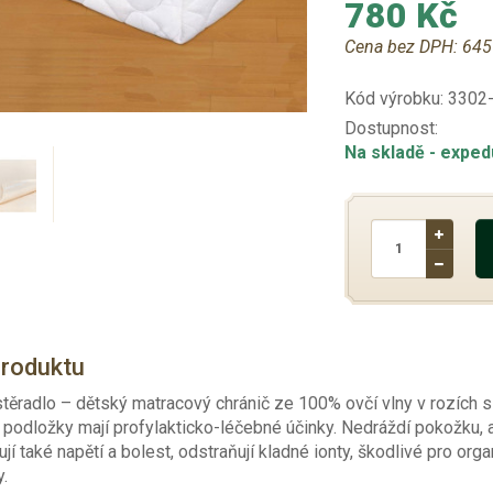
780 Kč
Cena bez DPH:
645
Kód výrobku:
3302
Dostupnost:
Na skladě
- exped
produktu
těradlo – dětský matracový chránič ze 100% ovčí vlny v rozích 
 podložky mají profylakticko-léčebné účinky. Nedráždí pokožku, a
ují také napětí a bolest, odstraňují kladné ionty, škodlivé pro org
y.