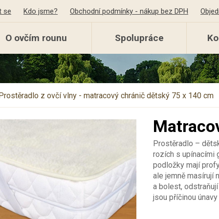
t se
Kdo jsme?
Obchodní podmínky - nákup bez DPH
Objed
O ovčím rounu
Spolupráce
Ko
Prostěradlo z ovčí vlny - matracový chránič dětský 75 x 140 cm
Matracov
Prostěradlo – děts
rozích s upínacími
podložky mají prof
ale jemně masírují 
a bolest, odstraňuj
jsou příčinou únavy 