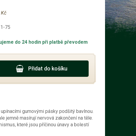
 Kč
-1-75
ujeme do 24 hodin při platbě převodem
Přidat do košíku
s upínacími gumovými pásky podšitý bavlnou.
le jemně masírují nervová zakončení na těle.
anismus, které jsou příčinou únavy a bolestí