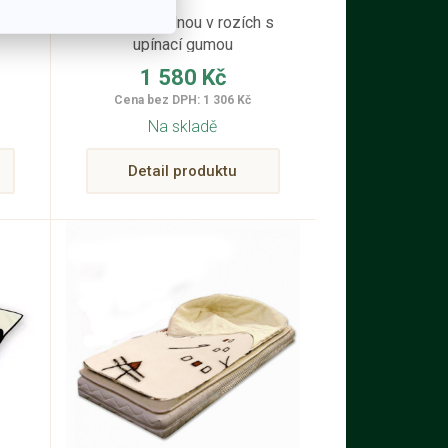
matracový chránič
podšité bavlnou v rozích s
upínací gumou
1 580 Kč
Cena bez DPH: 1 306 Kč
Na skladě
Detail produktu