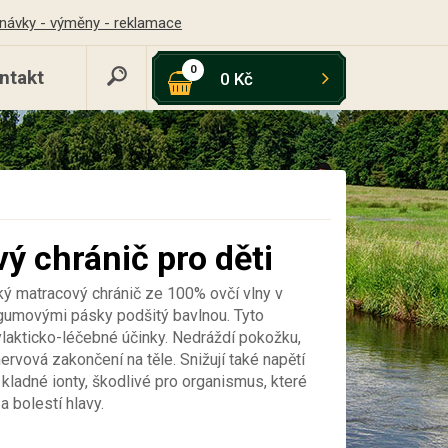
návky - výměny - reklamace
0
ntakt
0 Kč
ý chránič pro děti
ký matracový chránič ze 100% ovčí vlny v
 gumovými pásky podšitý bavlnou. Tyto
ylakticko-léčebné účinky. Nedráždí pokožku,
nervová zakončení na těle. Snižují také napětí
í kladné ionty, škodlivé pro organismus, které
a bolestí hlavy.