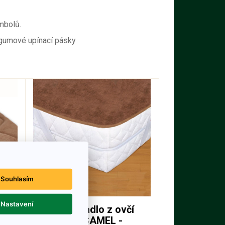
mbolů.
 gumové upínací pásky
Souhlasím
Nastavení
y
Prostěradlo z ovčí
vlny CAMEL -