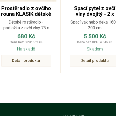
Prostěradlo z ovčího
Spací pytel z ovčí
rouna KLASIK dětské
vlny dvojitý - 2 x
75 x 140 cm
oboustranná dek
Dětské rostěradlo -
Spací vak nebo deka 160
KAMO
podložka z ovčí vlny 75 x
200 cm
140 cm
680 Kč
5 500 Kč
Cena bez DPH: 562 Kč
Cena bez DPH: 4 545 Kč
Na skladě
Skladem
Detail produktu
Detail produktu