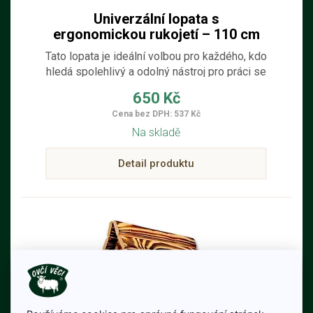
Univerzální lopata s
ergonomickou rukojetí – 110 cm
Tato lopata je ideální volbou pro každého, kdo
hledá spolehlivý a odolný nástroj pro práci se
sněhem, hlínou, štěrkem nebo sypkými
650 Kč
materiály.
Cena bez DPH: 537 Kč
Na skladě
Detail produktu