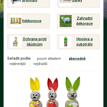
Grilování
Sáňky
Zahradní
Velikonoce
dekorace
Ochrana proti
Hnojiva a
škůdcům
substráty
Seřadit podle:
pouze skladem
abecedně
nejlevnější
nejdražší