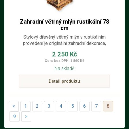
Zahradní větrný mlýn rustikální 78
cm
Stylový dřevěný větrný mlýn v rustikálním
provedení je originální zahradní dekorace,
která dodá vaší zahradě, skalce, terase nebo
2 250 Kč
chatě jedinečnou atmosféru.
Cena bez DPH: 1 860 Kč
Na skladě
Detail produktu
<
1
2
3
4
5
6
7
8
9
>