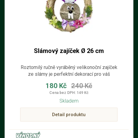
Slámový zajíček Ø 26 cm
Roztomilý ručně vyráběný velikonoční zajíček
ze slámy je perfektní dekorací pro váš
domov. S jeho mašličkami a stuhou se
180 Kč
240 Kč
okamžitě stane nenahraditelným prvkem
Cena bez DPH: 149 Kč
vašeho interiéru. O velikonočních svátcích
Skladem
potěší nejen vás, ale také celou rodinu.
Detail produktu