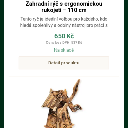
Zahradní rýč s ergonomickou
rukojetí – 110 cm
Tento ryč je ideální volbou pro každého, kdo
hledá spolehlivý a odolný nástroj pro práci s
hlínou, pískem, štěrkem nebo jinými sypkými
650 Kč
materiály.
Cena bez DPH: 537 Kč
Na skladě
Detail produktu