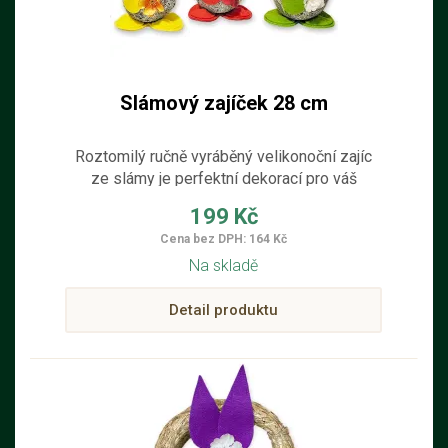
Slámový zajíček 28 cm
Roztomilý ručně vyráběný velikonoční zajíc
ze slámy je perfektní dekorací pro váš
domov. S jeho mašličkami a stuhou se
199 Kč
okamžitě stane nenahraditelným prvkem
Cena bez DPH: 164 Kč
vašeho interiéru. O velikonočních svátcích
Na skladě
potěší nejen vás, ale také celou rodinu.
Detail produktu