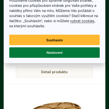
Používáme cookies pro správné fungování stránek,
cookies pro přizpůsobení stránek pro Vaše potřeby a
nabídky přímo Vám na míru. Můžeme Vás požádat o
souhlas s takovým využitím cookies? Stačí kliknout na
tlačítko: „Souhlasím“, nebo si můžete
vybrat cookies
,
Velké dřevěné krmítko pro ptáky
se kterými souhlasíte.
opalované
Stylové dřevěné krmítko pro ptáky z
masivního opalovaného dřeva délka 34 cm;
Souhlasím
šířka 28 cm; výška 26 cm
380 Kč
Nastavení
Cena bez DPH: 314 Kč
Na skladě
Detail produktu