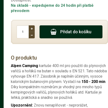
Dostupnost:
Na skladě
- expedujeme do 24 hodin při platbě
převodem
Přidat do košíku
O produktu
Alpen Camping
kartuše 400 ml pro použití do plynových
vařičů a hořáků na butan v souladu s EN 521. Tato nádoba
vyhovuje EN 417. Zásobník je naplněn účinným, vysoce
kalorickým butanovým plynem. Vystačí na
150 - 200 min
.
Díky kompaktním rozměrům je vhodný pro mnoho typů
kempingových vařičů, plynových hořáků atd. Kartuše je
lehká, praktická a snadno se používá.
Upozornění:
Znovu nenaplňovat - neprorážet,