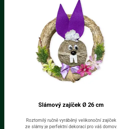
je jeho používání snadné a pohodlné.
Slámový zajíček Ø 26 cm
Roztomilý ručně vyráběný velikonoční zajíček
ze slámy je perfektní dekorací pro váš domov.