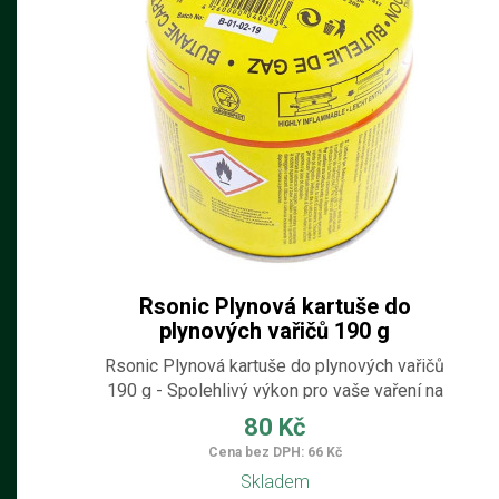
Rsonic Plynová kartuše do
plynových vařičů 190 g
Rsonic Plynová kartuše do plynových vařičů
190 g - Spolehlivý výkon pro vaše vaření na
cestách. Hledáte kvalitní a bezpečnou plynovou
80 Kč
kartuši pro váš plynový vařič? Rsonic plynová
Cena bez DPH: 66 Kč
kartuše je ideální volbou pro všechny milovníky
Skladem
outdoorového vaření, kempování a turistiky. S