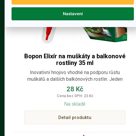
Nastavení
Bopon Elixír na muškáty a balkonové
rostliny 35 ml
Inovativní hnojivo vhodné na podporu růstu
muškátů a dalších balkónových rostlin. Jeden
aplikátor dodává rostlině potřebné živiny po
28 Kč
dobu 4 týdnů. Speciální složení zajišťuje
Cena bez DPH: 23 Kč
dlouhodobé a bohaté kvetení, syté barvy květů
Na skladě
a zdravý růst rostlin. Specifické mikroživiny
zvyšují syntézu chlorofylu a mají pozitivní vliv
Detail produktu
na proces fotosyntézy. Hnojivo je připraveno k
okamžitému použití a díky automatické dávkové
aplikaci prostřednictvím příslušného aplikátoru