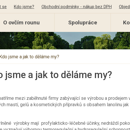
t se
Kdo jsme?
Obchodní podmínky - nákup bez DPH
Objed
O ovčím rounu
Spolupráce
Ko
Kdo jsme a jak to děláme my?
o jsme a jak to děláme my?
atříme mezi zaběhnuté firmy zabývající se výrobou a prodejem v
ých mastí, gelů a kosmetických přípravků s obsahem lanolinu jak na
lněné výrobky mají profylakticko-léčebné účinky, nedráždí pokož
e vyznačují výbornou termoregulační a hydroregulační schopností 