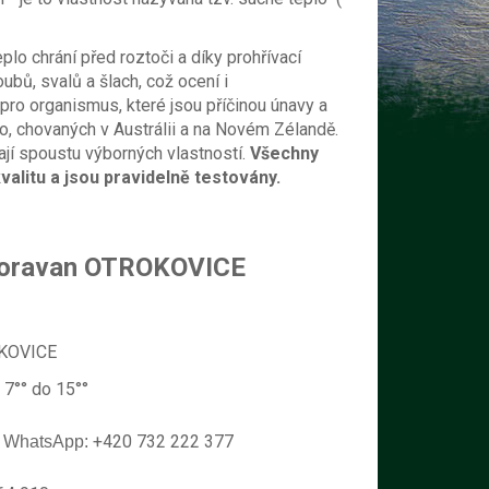
plo chrání před roztoči a díky prohřívací
ubů, svalů a šlach, což ocení i
é pro organismus, které jsou příčinou únavy a
no, chovaných v Austrálii a na Novém Zélandě.
jí spoustu výborných vlastností.
Všechny
alitu a jsou pravidelně testovány.
 Moravan OTROKOVICE
OKOVICE
 7°° do 15°°
+420 732 222 377
WhatsApp: