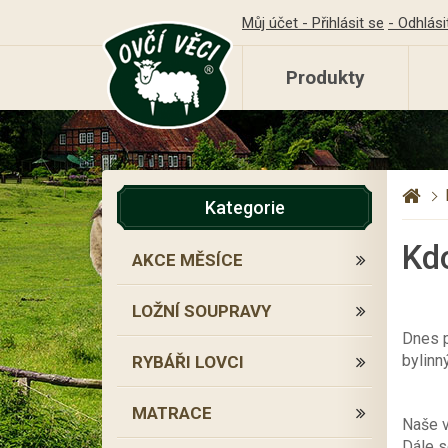
Můj účet - Přihlásit se
- Odhlási
Produkty
Kategorie
Kd
AKCE MĚSÍCE
LOŽNÍ SOUPRAVY
Dnes p
bylinn
RYBÁŘI LOVCI
MATRACE
Naše v
Dále s