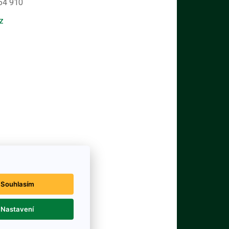
164 910
z
Souhlasím
Nastavení