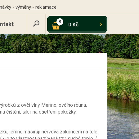
návky - výměny - reklamace
0
ntakt
0 Kč
ýrobků z ovčí vlny Merino, ovčího rouna,
 čištění, tak i na ošetření pokožky.
ku, jemně masírují nervová zakončení na těle.
- je to vlastnost nazývaná tzv. suché teplo (