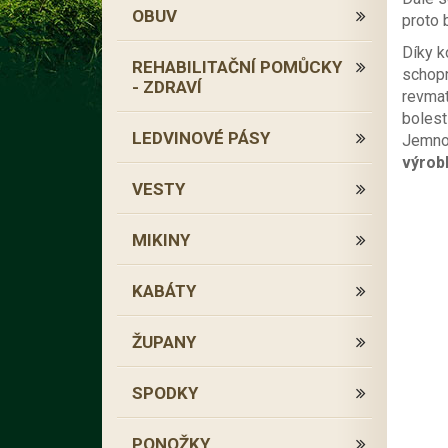
OBUV
proto 
Díky k
REHABILITAČNÍ POMŮCKY
schopn
- ZDRAVÍ
revmat
bolest
LEDVINOVÉ PÁSY
Jemnov
výrob
VESTY
MIKINY
KABÁTY
ŽUPANY
SPODKY
PONOŽKY