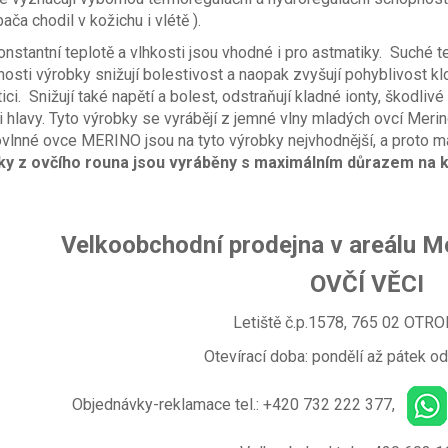
bača chodil v kožichu i vlétě ).
onstantní teplotě a vlhkosti jsou vhodné i pro astmatiky. Suché te
osti výrobky snižují bolestivost a naopak zvyšují pohyblivost klo
ici. Snižují také napětí a bolest, odstraňují kladné ionty, škodliv
i hlavy. Tyto výrobky se vyrábějí z jemné vlny mladých ovcí Meri
lnné ovce MERINO jsou na tyto výrobky nejvhodnější, a proto ma
ky z ovčího rouna jsou vyráběny s maximálním důrazem na kv
Velkoobchodní prodejna v areálu
OVČÍ VĚCI
Letiště č.p.1578, 765 02 OTR
Otevírací doba: pondělí až pátek od
Objednávky-reklamace tel.: +420 732 222 377,