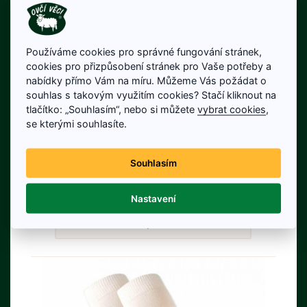
Používáme cookies pro správné fungování stránek,
cookies pro přizpůsobení stránek pro Vaše potřeby a
nabídky přímo Vám na míru. Můžeme Vás požádat o
Ponožky z ovčí vlny 425 g - Bílé
souhlas s takovým využitím cookies? Stačí kliknout na
2 páry
tlačítko: „Souhlasím“, nebo si můžete
vybrat cookies
,
Velikosti: 35 - 38; 39 - 42; 43 - 47
se kterými souhlasíte.
350 Kč
Souhlasím
Cena bez DPH: 289 Kč
Na skladě
Nastavení
Detail produktu