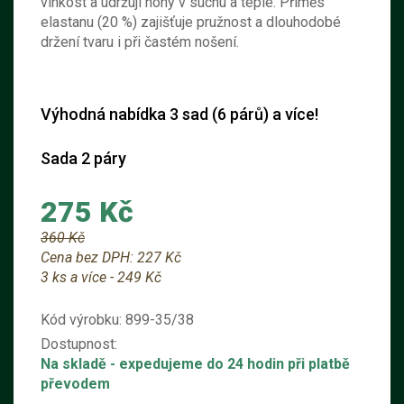
vlhkost a udržují nohy v suchu a teple. Příměs
elastanu (20 %) zajišťuje pružnost a dlouhodobé
držení tvaru i při častém nošení.
Výhodná nabídka 3 sad (6 párů) a více!
Sada 2 páry
275 Kč
360 Kč
Cena bez DPH:
227 Kč
3 ks a více - 249 Kč
Kód výrobku:
899-35/38
Dostupnost:
Na skladě
- expedujeme do 24 hodin při platbě
převodem