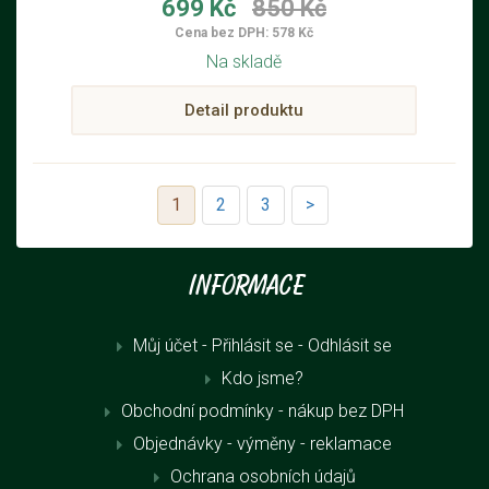
699 Kč
850 Kč
Cena bez DPH: 578 Kč
Na skladě
Detail produktu
1
2
3
>
Informace
Můj účet - Přihlásit se
- Odhlásit se
Kdo jsme?
Obchodní podmínky - nákup bez DPH
Objednávky - výměny - reklamace
Ochrana osobních údajů