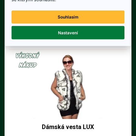
679 Kč
750 Kč
Cena bez DPH: 561 Kč
Souhlasím
Na skladě
Nastavení
Detail produktu
Dámská vesta LUX