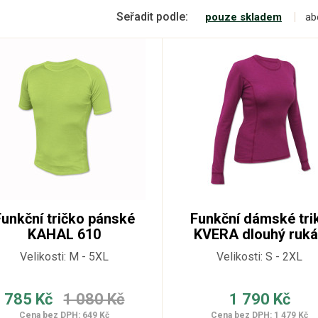
Seřadit podle:
pouze skladem
ab
Funkční tričko pánské
Funkční dámské tri
KAHAL 610
KVERA dlouhý ruk
320
Velikosti: M - 5XL
Velikosti: S - 2XL
785 Kč
1 080 Kč
1 790 Kč
Cena bez DPH: 649 Kč
Cena bez DPH: 1 479 Kč