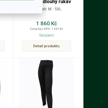
UN
IBRAHIM dlouhý rukáv
490
Velikosti: M - 5XL
1 860 Kč
Cena bez DPH: 1 537 Kč
Skladem
Detail produktu