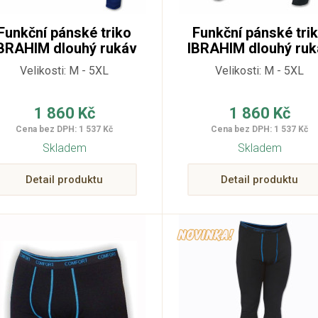
Funkční pánské triko
Funkční pánské tri
BRAHIM dlouhý rukáv
IBRAHIM dlouhý ruk
590
995
Velikosti: M - 5XL
Velikosti: M - 5XL
1 860 Kč
1 860 Kč
Cena bez DPH: 1 537 Kč
Cena bez DPH: 1 537 Kč
Skladem
Skladem
Detail produktu
Detail produktu