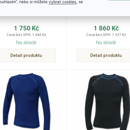
RACUNA dlouhý
dlouhý rukáv RAC
„Souhlasím“, nebo si můžete
vybrat cookies
, se
rukáv 990
990
Velikosti: S - 2XL
Velikosti: M - 5XL
1 750 Kč
1 860 Kč
Cena bez DPH: 1 446 Kč
Cena bez DPH: 1 537 Kč
Na skladě
Na skladě
Detail produktu
Detail produktu