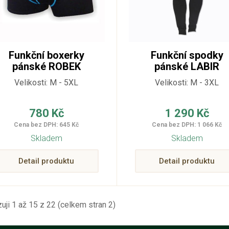
Funkční boxerky
Funkční spodky
pánské ROBEK
pánské LABIR
Velikosti: M - 5XL
Velikosti: M - 3XL
780 Kč
1 290 Kč
Cena bez DPH: 645 Kč
Cena bez DPH: 1 066 Kč
Skladem
Skladem
Detail produktu
Detail produktu
uji 1 až 15 z 22 (celkem stran 2)