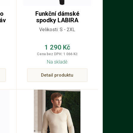
ko
Funkční dámské
áv
spodky LABIRA
Velikosti: S - 2XL
1 290 Kč
Cena bez DPH: 1 066 Kč
Na skladě
Detail produktu