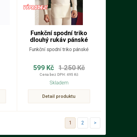
Funkční spodní triko
dlouhý rukáv pánské
Funkční spodní triko pánské
599 Kč
1 250 Kč
Cena bez DPH: 495 Kč
Skladem
Detail produktu
1
2
>