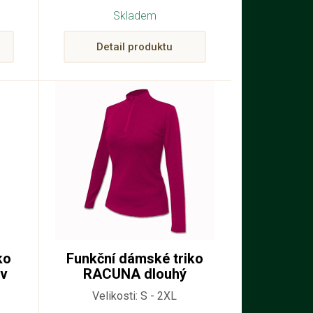
Skladem
Detail produktu
ko
Funkční dámské triko
áv
RACUNA dlouhý
rukáv 320
Velikosti: S - 2XL