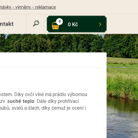
návky - výměny - reklamace
0
ntakt
0 Kč
nostem. Díky ovčí vlně má prádlo výbornou
tzv.
suché teplo
. Dále díky prohřívací
ubů, svalů a šlach, díky čemuž je ocení i