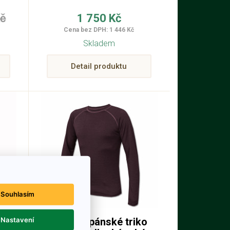
Kč
1 750 Kč
Cena bez DPH: 1 446 Kč
Skladem
Detail produktu
Souhlasím
Nastavení
ko
Funkční pánské triko