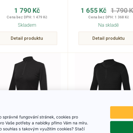
1 790 Kč
1 655 Kč
1 790 
Cena bez DPH: 1 479 Kč
Cena bez DPH: 1 368 Kč
Skladem
Na skladě
Detail produktu
Detail produktu
 správné fungování stránek, cookies pro
pro Vaše potřeby a nabídky přímo Vám na míru.
Funkční dámské triko
Funkční pánské tri
 souhlas s takovým využitím cookies? Stačí