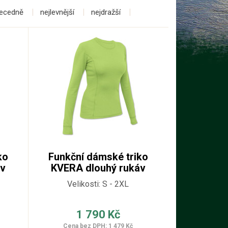
ecedně
nejlevnější
nejdražší
ko
Funkční dámské triko
áv
KVERA dlouhý rukáv
610
Velikosti: S - 2XL
1 790 Kč
Cena bez DPH: 1 479 Kč