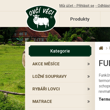
Můj účet - Přihlásit se
- Odhlási
Produkty
Kategorie
FU
AKCE MĚSÍCE
Funkčn
LOŽNÍ SOUPRAVY
termor
schopn
RYBÁŘI LOVCI
revmat
Termo
MATRACE