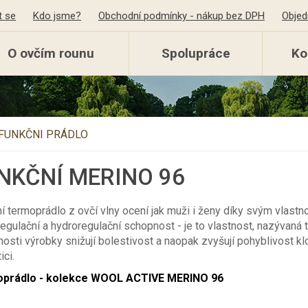
t se
Kdo jsme?
Obchodní podmínky - nákup bez DPH
Objed
O ovčím rounu
Spolupráce
Ko
FUNKČNI PRÁDLO
NKČNÍ MERINO 96
í termoprádlo z ovčí vlny ocení jak muži i ženy díky svým vlast
egulační a hydroregulační schopnost - je to vlastnost, nazývaná 
osti výrobky snižují bolestivost a naopak zvyšují pohyblivost klo
ici.
prádlo - kolekce WOOL ACTIVE MERINO 96