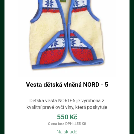
Vesta dětská vlněná NORD - 5
Dětská vesta NORD-5 je vyrobena z
kvalitní pravé ovčí vlny, která poskytuje
přirozené teplo, pohodlí a ochranu během
550 Kč
chladných dnů. Ovčí vlna výborně izoluje,
Cena bez DPH: 455 Kč
je prodyšná a pomáhá udržovat stálou
Na skladě
tělesnou teplotu dítěte. Vesta má