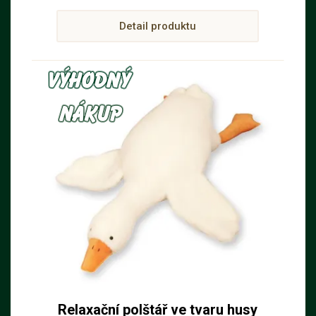
praktické zapínání na zip, díky kterému
Detail produktu
se snadno obléká i svléká.
Relaxační polštář ve tvaru husy