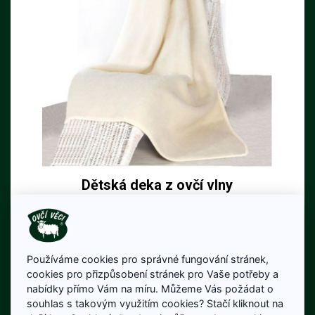
Dětská deka z ovčí vlny
oboustranná do kočárku 75 x
140 cm
75 x 140 cm vhodná do kočárku
960 Kč
Používáme cookies pro správné fungování stránek,
cookies pro přizpůsobení stránek pro Vaše potřeby a
Cena bez DPH: 793 Kč
nabídky přímo Vám na míru. Můžeme Vás požádat o
Skladem
souhlas s takovým využitím cookies? Stačí kliknout na