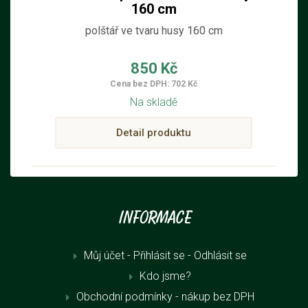
160 cm
polštář ve tvaru husy 160 cm
850 Kč
Cena bez DPH: 702 Kč
Na skladě
Detail produktu
Informace
Můj účet - Přihlásit se
- Odhlásit se
Kdo jsme?
Obchodní podmínky - nákup bez DPH