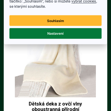
tlačítko: „Souhlasím“, nebo si můžete
vybrat cookies
,
Detail produktu
se kterými souhlasíte.
Souhlasím
Nastavení
Dětská deka z ovčí vlny
oboustranná přírodní