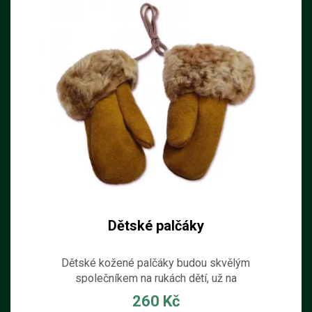
Dětské palčáky
Dětské kožené palčáky budou skvělým
společníkem na rukách dětí, už na
podzim, když se ochladí. Palčáky jsou
260 Kč
spojeny šňůrou proti ztracení.