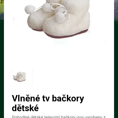
Vlněné tv bačkory
dětské
Pohodlné dětské televizní bačkory jsou vyrobeny z