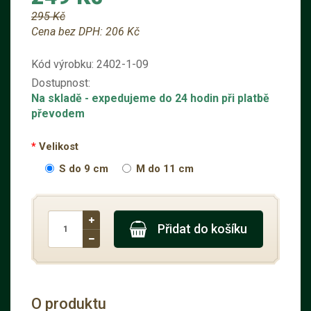
295 Kč
Cena bez DPH:
206 Kč
Kód výrobku:
2402-1-09
Dostupnost:
Na skladě
- expedujeme do 24 hodin při platbě
převodem
Velikost
S do 9 cm
M do 11 cm
Přidat do košíku
O produktu