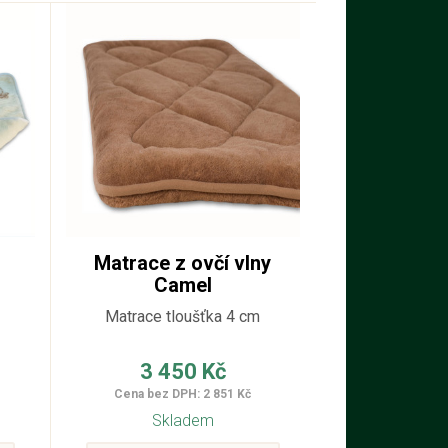
Matrace z ovčí vlny
Camel
z
Matrace tloušťka 4 cm
ch
3 450 Kč
Cena bez DPH: 2 851 Kč
tu
Skladem
y