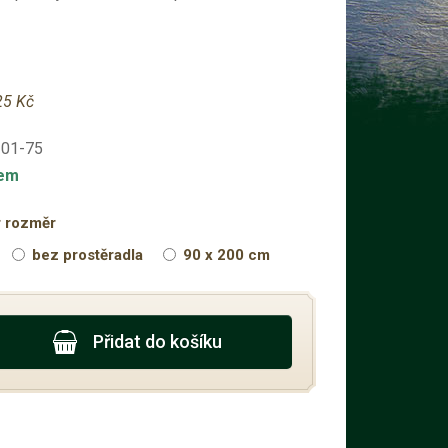
25 Kč
-01-75
dem
r rozměr
bez prostěradla
90 x 200 cm
Přidat do košíku