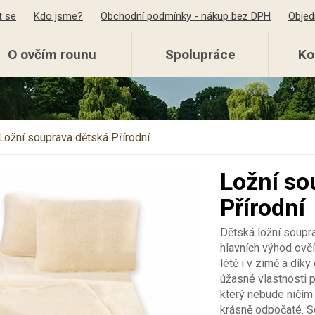
t se
Kdo jsme?
Obchodní podmínky - nákup bez DPH
Objed
O ovčím rounu
Spolupráce
Ko
Ložní souprava dětská Přírodní
Ložní so
Přírodní
Dětská ložní soupra
hlavních výhod ovčí 
létě i v zimě a díky
úžasné vlastnosti 
který nebude ničím
krásně odpočaté.
S