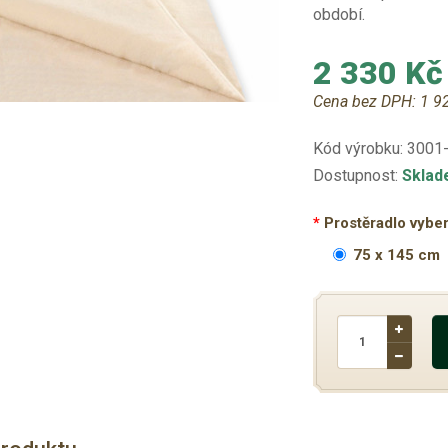
období
.
2 330 Kč
Cena bez DPH:
1 9
Kód výrobku:
3001
Dostupnost:
Skla
Prostěradlo vybe
75 x 145 cm