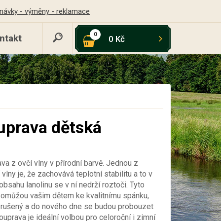
návky - výměny - reklamace
0
ntakt
0 Kč
uprava dětská
va z ovčí vlny v přírodní barvě.
Jednou z
vlny je, že zachovává teplotní stabilitu a to v
 obsahu lanolinu se v ní nedrží roztoči. Tyto
pomůžou vašim dětem ke kvalitnímu spánku,
 rušený a do nového dne se budou probouzet
ouprava je ideální volbou pro celoroční i zimní