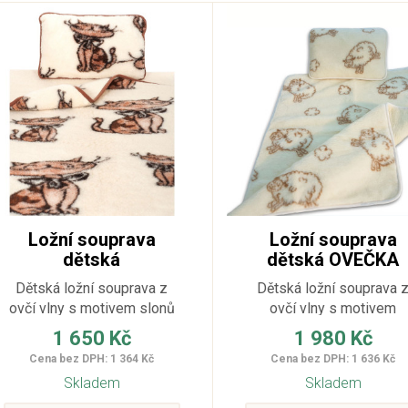
Ložní souprava
Ložní souprava
dětská
dětská OVEČKA
Dětská ložní souprava z
Dětská ložní souprava 
ovčí vlny s motivem slonů
ovčí vlny s motivem
nebo koček. Jednou z
ovečky. Jednou z hlavní
1 650 Kč
1 980 Kč
hlavních výhod ovčí vlny je,
výhod ovčí vlny je, že
Cena bez DPH: 1 364 Kč
Cena bez DPH: 1 636 Kč
že zachovává teplotní
zachovává teplotní stabili
Skladem
Skladem
stabilitu a to v létě i v zimě
a to v létě i v zimě a dík