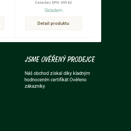
Cena bez DPH: 495 Kč
ro
inovativní produkt, který
Skladem
pomáhá udržovat správnou
é
polohu těla při spánku.
Detail produktu
ny
lí
ti.
Jsme ověřený prodejce
Náš obchod získal díky kladným
hodnocením certifikát Ověřeno
zákazníky.