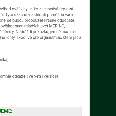
 výhod ovčí vlny je, že zachovává teplotní
oztoči. Tyto úžasné vlastnosti pomůžou vašim
 dne se budou probouzet krásně odpočaté.
z ovčího rouna mladých ovcí MERINO,
é účinky. Nedráždí pokožku, jemně masírují
adné ionty, škodlivé pro organismus, které jsou
níka)
 tomhle odkaze i ve větší velikosti
JEME: