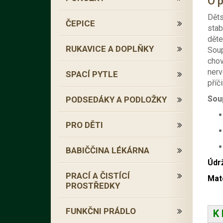
O 
Děts
ČEPICE
stab
děte
RUKAVICE A DOPLŇKY
Soup
chov
nerv
SPACÍ PYTLE
příč
Sou
PODSEDÁKY A PODLOŽKY
PRO DĚTI
BABIČČINA LÉKÁRNA
Údr
PRACÍ A ČISTÍCÍ
Mate
PROSTŘEDKY
FUNKČNI PRÁDLO
K