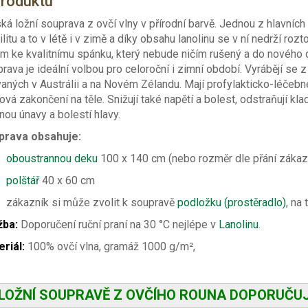
produktu
ká ložní souprava z ovčí vlny v přírodní barvě. Jednou z hlavních
ilitu a to v létě i v zimě a díky obsahu lanolinu se v ní nedrží r
m ke kvalitnímu spánku, který nebude ničím rušený a do nového
rava je ideální volbou pro celoroční i zimní období
.
Vyrábějí se 
aných v Austrálii a na Novém Zélandu. Mají profylakticko-léčebn
ová zakončení na těle. Snižují také napětí a bolest, odstraňují kl
inou únavy a bolestí hlavy.
prava obsahuje:
oboustrannou deku
100 x 140 cm (nebo rozměr dle přání zákaz
polštář
40 x 60 cm
zákazník si může zvolit k soupravě
podložku (prostěradlo)
, na
žba:
Doporučení ruční praní na 30 °C nejlépe v
Lanolinu
.
riál:
100% ovčí vlna,
gramáž 1000
g/m²
,
 LOŽNÍ SOUPRAVĚ Z OVČÍHO ROUNA DOPORUČU