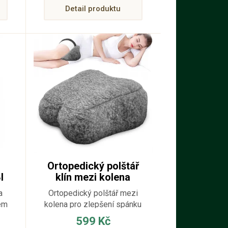
Detail produktu
né
im
ím
se
ě
Ortopedický polštář
I
klín mezi kolena
a
Ortopedický polštář mezi
em
kolena pro zlepšení spánku
a zdraví. Ortopedický
599 Kč
.
polštář mezi kolena je