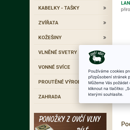
LAN
KABELKY - TAŠKY
přir
ZVÍŘATA
KOŽEŠINY
VLNĚNÉ SVETRY
VONNÉ SVÍCE
Používáme cookies pro
přizpůsobení stránek 
PROUTĚNÉ VÝROBKY
Můžeme Vás požádat o
kliknout na tlačítko: 
kterými souhlasíte.
ZAHRADA
Po