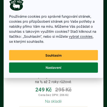
Používáme cookies pro správné fungování stránek,
cookies pro přizpůsobení stránek pro Vaše potřeby a
nabídky přímo Vám na míru. Můžeme Vás požádat o
souhlas s takovým využitím cookies? Stačí kliknout na
tlačítko: „Souhlasím“, nebo si můžete
vybrat cookies
,
se kterými souhlasíte.
Souhlasím
Kojenecké capáčky růžové
Nastavení
Dětské capáčky ze 100% ovčího rouna
na ½ až 2 roky růžové.
249 Kč
295 Kč
Cena bez DPH: 206 Kč
Na skladě