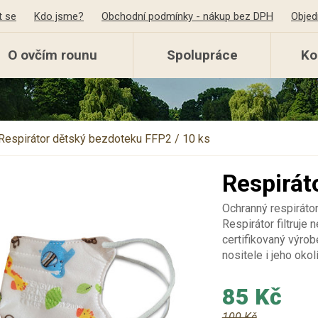
t se
Kdo jsme?
Obchodní podmínky - nákup bez DPH
Objed
O ovčím rounu
Spolupráce
Ko
Respirátor dětský bezdoteku FFP2 / 10 ks
Respirát
Ochranný respirátor
Respirátor filtruje
certifikovaný výrob
nositele i jeho okolí
85 Kč
100 Kč