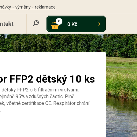
návky - výměny - reklamace
0
ntakt
0 Kč
or FFP2 dětský 10 ks
 dětský FFP2 s 5 filtračními vrstvami.
 nejméně 95% vzdušných částic. Plně
ek, včetně certifikace CE. Respirátor chrání
.