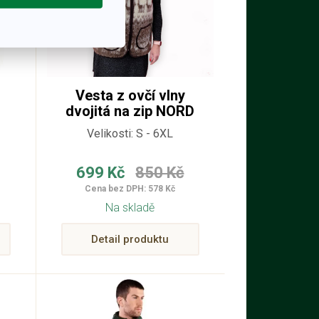
Vesta z ovčí vlny
dvojitá na zip NORD
Velikosti: S - 6XL
699 Kč
850 Kč
Cena bez DPH: 578 Kč
Na skladě
Detail produktu