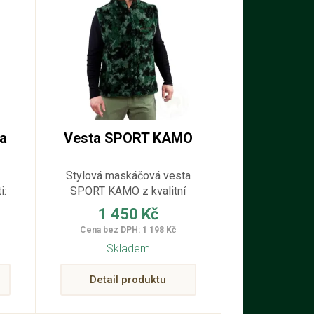
ta
Vesta SPORT KAMO
Stylová maskáčová vesta
i:
SPORT KAMO z kvalitní
ovčí vlny MERINO
1 450 Kč
poskytuje příjemné teplo,
Cena bez DPH: 1 198 Kč
maximální pohodlí a
Skladem
moderní outdoorový vzhled.
Detail produktu