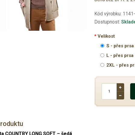
Kód výrobku:
1141
Dostupnost:
Skla
Velikost
S - přes prs
L - přes prs
2XL - přes p
produktu
ta COUNTRY LONG SOFT – šedá