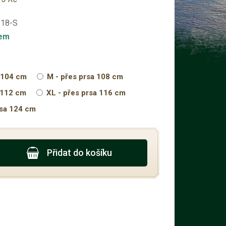
-18-S
dem
a 104 cm
M - přes prsa 108 cm
a 112 cm
XL - přes prsa 116 cm
rsa 124 cm
Přidat do košíku