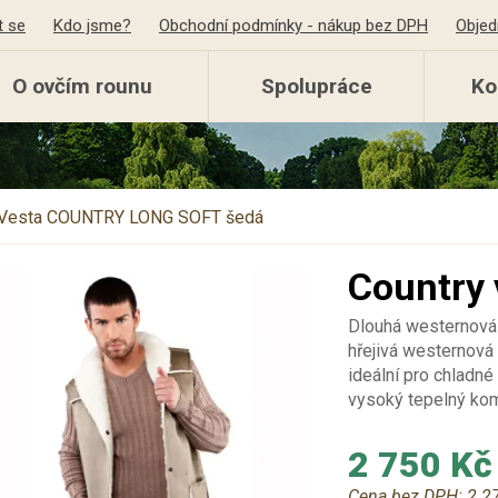
t se
Kdo jsme?
Obchodní podmínky - nákup bez DPH
Objed
O ovčím rounu
Spolupráce
Ko
Vesta COUNTRY LONG SOFT šedá
Country 
Dlouhá westernová 
hřejivá westernová
ideální pro chladné 
vysoký tepelný komf
2 750 Kč
Cena bez DPH:
2 2