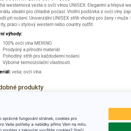
há westernová vesta s ovčí vlnou UNISEX. Elegantní a hřejivá 
riálu, ideální pro chladné počasí. Vnitřní podšívka z ovčí vlny za
dlí při nošení. Univerzální UNISEX střih vhodný pro ženy i muže.
vity, práci i stylový western nebo country outfit.
ní výhody:
100% ovčí vlna MERINO.
Prodyšný a přírodní materiál.
Pohodlný střih pro každodenní nošení.
Výborné termoizolační vlastnosti.
riál:
velur, ovčí vlna
dobné produkty
 správné fungování stránek, cookies pro
pro Vaše potřeby a nabídky přímo Vám na míru.
 souhlas s takovým využitím cookies? Stačí