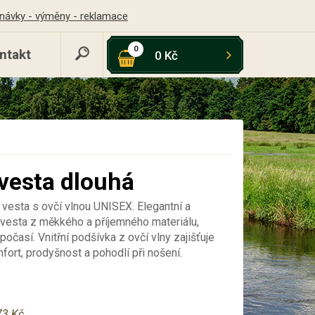
návky - výměny - reklamace
0
ntakt
0 Kč
vesta dlouhá
vesta s ovčí vlnou UNISEX. Elegantní a
 vesta z měkkého a příjemného materiálu,
počasí. Vnitřní podšívka z ovčí vlny zajišťuje
ort, prodyšnost a pohodlí při nošení.
73 Kč