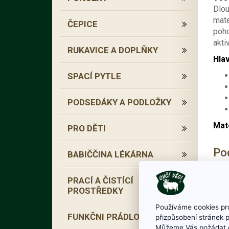
Dlou
mate
ČEPICE
poho
akti
RUKAVICE A DOPLŇKY
Hlav
SPACÍ PYTLE
PODSEDÁKY A PODLOŽKY
Mate
PRO DĚTI
Po
BABIČČINA LÉKÁRNA
PRACÍ A ČISTÍCÍ
PROSTŘEDKY
Používáme cookies pro
FUNKČNI PRÁDLO
přizpůsobení stránek 
Můžeme Vás požádat o