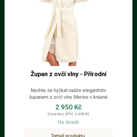
Župan z ovčí vlny - Přírodní
Nechte se hýčkat naším elegantním
županem z ovčí vlny Merino v krásné
přírodní barvě, který Vám zaručí teplo a
2 950 Kč
pohodlí.
Cena bez DPH: 2 438 Kč
Na skladě
Detail produktu