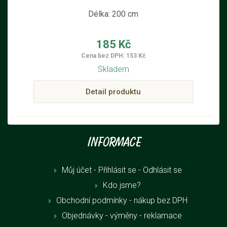
Délka: 200 cm
185 Kč
Cena bez DPH: 153 Kč
Skladem
Detail produktu
Informace
Můj účet - Přihlásit se
- Odhlásit se
Kdo jsme?
Obchodní podmínky - nákup bez DPH
Objednávky - výměny - reklamace