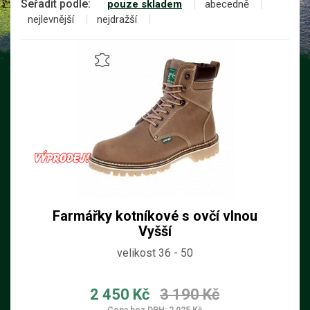
Seřadit podle:
pouze skladem
abecedně
nejlevnější
nejdražší
Farmářky kotníkové s ovčí vlnou
Vyšší
velikost 36 - 50
2 450 Kč
3 190 Kč