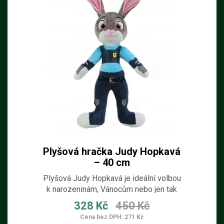
Plyšová hračka Judy Hopkavá
– 40 cm
Plyšová Judy Hopkavá je ideální volbou
k narozeninám, Vánocům nebo jen tak
pro radost.
328 Kč
450 Kč
Cena bez DPH: 271 Kč