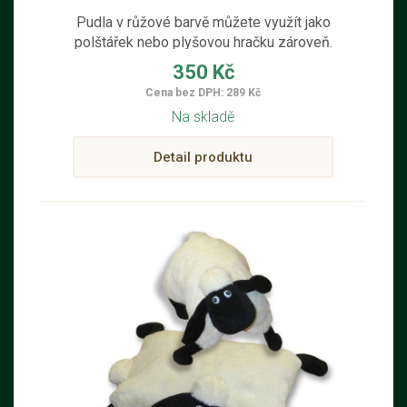
Pudla v růžové barvě můžete využít jako
polštářek nebo plyšovou hračku zároveň.
Roztomilý rozkládací polštářek můžete
350 Kč
využít v době odpočinku, kdy z něho
Cena bez DPH: 289 Kč
jednoduchým způsobem vytvoříte
Na skladě
měkoučký polštářek, který využijí nejen
děti, ale i dospělí jak doma, tak na
Detail produktu
cestách.