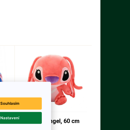
Souhlasím
Nastavení
m
Plyšák Angel, 60 cm