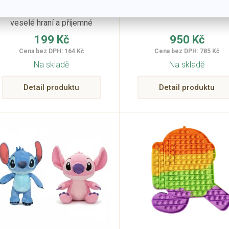
Heboučký plyšák pro
Velikost: 60 cm
veselé hraní a příjemné
usínání vašich dětí.
199 Kč
950 Kč
Roztomilá kočička jim bude
Cena bez DPH: 164 Kč
Cena bez DPH: 785 Kč
velikým kamarádem ve dne
Na skladě
Na skladě
i v noci, doma i na cestách.
Detail produktu
Detail produktu