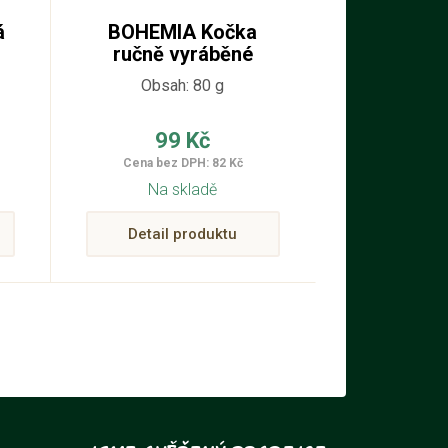
á
BOHEMIA Kočka
ručně vyráběné
tvarované mýdlo 80
Obsah: 80 g
g
99 Kč
Cena bez DPH: 82 Kč
Na skladě
Detail produktu