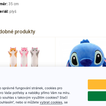
měr:
35 cm
riál:
plyš
dobné produkty
 správné fungování stránek, cookies pro
pro Vaše potřeby a nabídky přímo Vám na míru.
 souhlas s takovým využitím cookies? Stačí
Plyšový polštář
Plyšák Stich 60 c
„Souhlasím“, nebo si můžete
vybrat cookies
, se
dlouhá kočka 50 cm