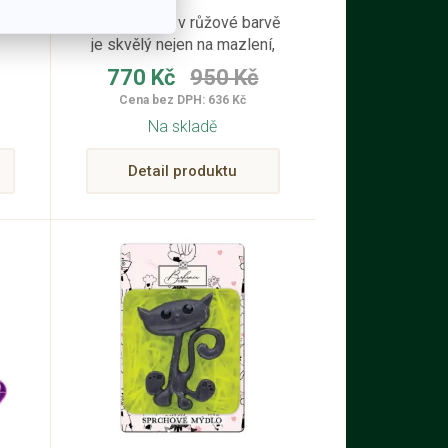
Tento plyšák v růžové barvě
je skvělý nejen na mazlení,
ale také jako dekorace do
770 Kč
950 Kč
dětského pokoje.
Cena bez DPH: 636 Kč
Na skladě
Detail produktu