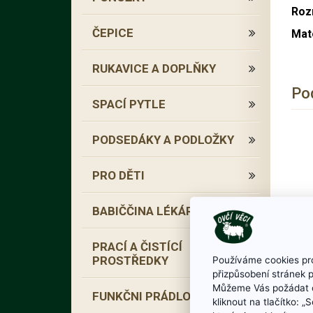
Roz
ČEPICE
Mate
RUKAVICE A DOPLŇKY
Po
SPACÍ PYTLE
PODSEDÁKY A PODLOŽKY
PRO DĚTI
BABIČČINA LÉKÁRNA
PRACÍ A ČISTÍCÍ
PROSTŘEDKY
Používáme cookies pro
přizpůsobení stránek 
Můžeme Vás požádat o
FUNKČNI PRÁDLO
kliknout na tlačítko: 