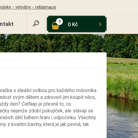
návky - výměny - reklamace
0
ntakt
0 Kč
račka s ideální volbou pro každého milovníka
radost svým dětem a zároveň jim koupit něco,
každý den? CatNap je přesně to, co
račky nejenže zdobí pokojíček, ale stávají se
Vašich dětí během hraní i odpočinku. Všechny
ny z kvalitní bavlny, která je jak pevná, tak