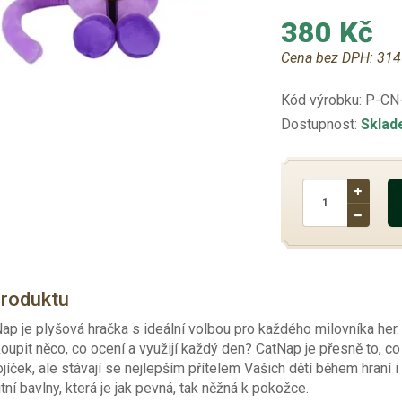
380 Kč
Cena bez DPH:
314
Kód výrobku:
P-CN
Dostupnost:
Skla
produktu
ap je plyšová hračka s ideální volbou pro každého milovníka he
koupit něco, co ocení a využijí každý den? CatNap je přesně to, c
jíček, ale stávají se nejlepším přítelem Vašich dětí během hraní 
itní bavlny, která je jak pevná, tak něžná k pokožce.