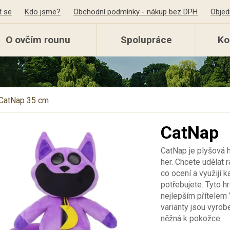
t se
Kdo jsme?
Obchodní podmínky - nákup bez DPH
Objed
O ovčím rounu
Spolupráce
Ko
CatNap 35 cm
CatNap
CatNap je plyšová h
her. Chcete udělat 
co ocení a využijí 
potřebujete. Tyto h
nejlepším přítelem 
varianty jsou vyrobe
něžná k pokožce.