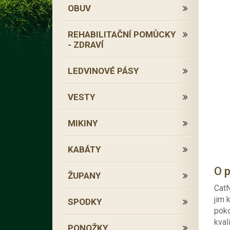
OBUV
REHABILITAČNÍ POMŮCKY
- ZDRAVÍ
LEDVINOVÉ PÁSY
VESTY
MIKINY
KABÁTY
O 
ŽUPANY
CatN
jim 
SPODKY
poko
kval
PONOŽKY