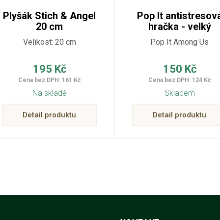
Plyšák Stich & Angel
Pop It antistresov
20 cm
hračka - velký
Among Us
Velikost: 20 cm
Pop It Among Us
195 Kč
150 Kč
Cena bez DPH: 161 Kč
Cena bez DPH: 124 Kč
Na skladě
Skladem
Detail produktu
Detail produktu