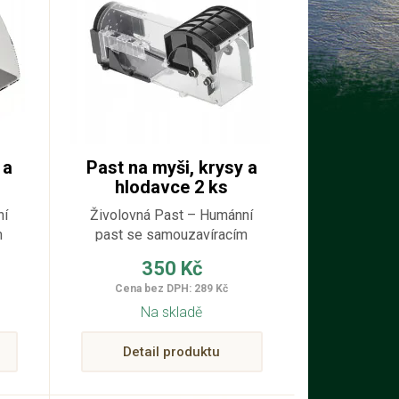
 a
Past na myši, krysy a
hlodavce 2 ks
ní
Živolovná Past – Humánní
m
past se samouzavíracím
mechanismem
350 Kč
Cena bez DPH: 289 Kč
Na skladě
Detail produktu