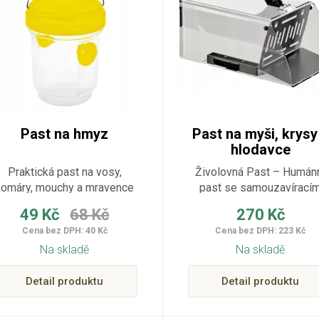
Past na hmyz
Past na myši, krysy
hlodavce
Praktická past na vosy,
Živolovná Past – Humán
komáry, mouchy a mravence
past se samouzavírací
je ekologickým řešením pro
mechanismem
49 Kč
68 Kč
270 Kč
ahradu, terasu, balkon nebo
Cena bez DPH: 40 Kč
Cena bez DPH: 223 Kč
altán.
Na skladě
Na skladě
Detail produktu
Detail produktu