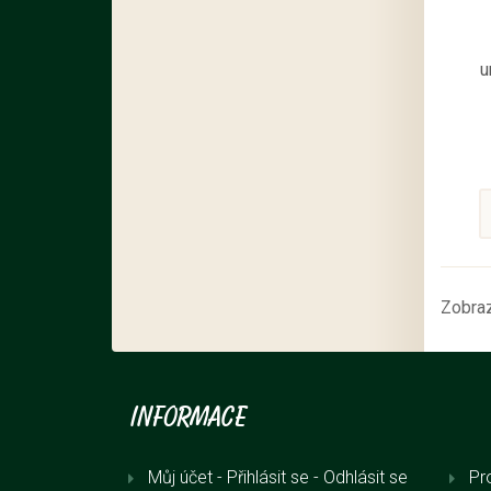
u
Zobraz
Informace
Můj účet - Přihlásit se
- Odhlásit se
Pr