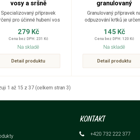
vosy a sršně
granulovaný
automatický 400 ml
odpuzovač krtků 5
Specializovaný přípravek
Granulovaný přípravek n
g
rčený pro účinné hubení vos
odpuzování krtků je určen
a sršňů a ničení jejich hnízd.
ochraně zahrad, sportovn
279 Kč
145 Kč
ploch apod.
Cena bez DPH: 231 Kč
Cena bez DPH: 120 Kč
Na skladě
Na skladě
Detail produktu
Detail produktu
uji 1 až 15 z 37 (celkem stran 3)
Kontakt
+420 732 222 377
odukty