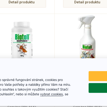
Detail produktu
Detail produktu
Biotoll Neopermin
Biotoll Univerzál n
Prášek proti
hubení hmyzu 500 
 správné fungování stránek, cookies pro
mravencům, 100 g
pro Vaše potřeby a nabídky přímo Vám na míru.
Biotoll prášek – účinný
Biotoll Univerzal insektici
 souhlas s takovým využitím cookies? Stačí
kontaktní insekticid proti
přípravek na hubení hmyz
„Souhlasím“, nebo si můžete
vybrat cookies
, se
mravencům, mouchám a
dlouhotrvajícím působení
78 Kč
120 Kč
drobnému hmyzu.
Určený k likvidaci hmyz