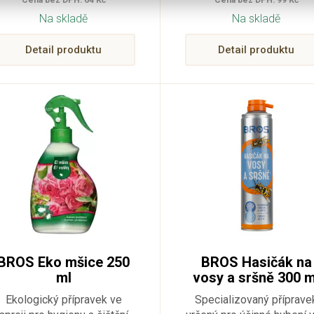
Cena bez DPH: 64 Kč
Cena bez DPH: 99 Kč
létajícího (mouchy, komář
Na skladě
Na skladě
moli, mušky atd.) a lezouc
(mravenci, švábi, blechy, ru
Detail produktu
rybenky, atd.) v obytnýc
Detail produktu
prostorech a sklepech.
Přípravek je schválen pr
použití v potravinářskýc
provozech.
BROS Eko mšice 250
BROS Hasičák na
ml
vosy a sršně 300 m
Ekologický přípravek ve
Specializovaný příprave