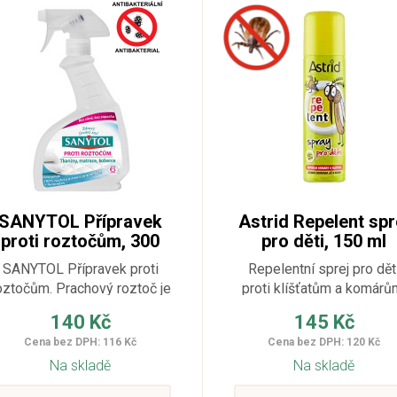
SANYTOL Přípravek
Astrid Repelent spr
proti roztočům, 300
pro děti, 150 ml
ml
SANYTOL Přípravek proti
Repelentní sprej pro dět
oztočům. Prachový roztoč je
proti klíšťatům a komárů
jedním z hlavních spouštěčů
140 Kč
145 Kč
alergií a alergických reakcí.
Cena bez DPH: 116 Kč
Cena bez DPH: 120 Kč
Na skladě
Na skladě