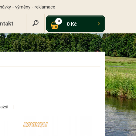
návky - výměny - reklamace
0
ntakt
0 Kč
ražší