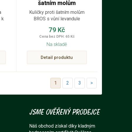
šatním molům
00
levandulové 20 ks
a
Kuličky proti šatním molům
 k
BROS s vůní levandule
ích
účinně chrání vaše oblečení.
79 Kč
Cena bez DPH: 65 Kč
Na skladě
Detail produktu
1
2
3
>
Jsme ověřený prodejce
Náš obchod získal díky kladným