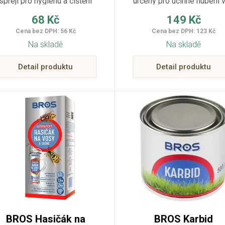
spreji pro hygienu a čištění
určený pro účinné hubení 
pokojových rostlin od mšic.
a sršňů a ničení jejich hní
68 Kč
149 Kč
Cena bez DPH: 56 Kč
Cena bez DPH: 123 Kč
Na skladě
Na skladě
Detail produktu
Detail produktu
BROS Hasičák na
BROS Karbid