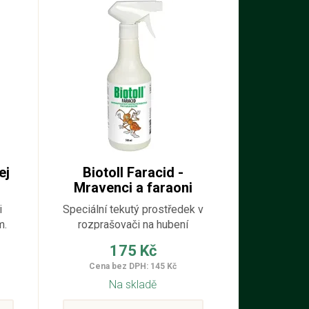
ej
Biotoll Faracid -
Mravenci a faraoni
500 ml
i
Speciální tekutý prostředek v
m.
rozprašovači na hubení
mravenců-faraonů, který
175 Kč
působí se zpožďujícím
Cena bez DPH: 145 Kč
účinkem - zanášení přípravku
Na skladě
do hnízda.