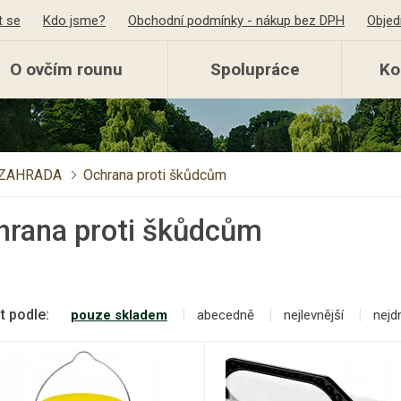
t se
Kdo jsme?
Obchodní podmínky - nákup bez DPH
Objed
O ovčím rounu
Spolupráce
Ko
ZAHRADA
Ochrana proti škůdcům
hrana proti škůdcům
t podle:
pouze skladem
abecedně
nejlevnější
nejd