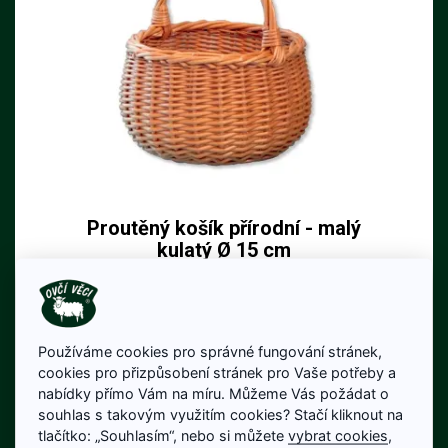
Proutěný košík přírodní - malý
kulatý Ø 15 cm
Rozměr: Ø 15 cm, výška 10 cm, výška po
ucho 25 cm
249 Kč
Používáme cookies pro správné fungování stránek,
Cena bez DPH: 206 Kč
cookies pro přizpůsobení stránek pro Vaše potřeby a
Na skladě
nabídky přímo Vám na míru. Můžeme Vás požádat o
souhlas s takovým využitím cookies? Stačí kliknout na
Detail produktu
tlačítko: „Souhlasím“, nebo si můžete
vybrat cookies
,