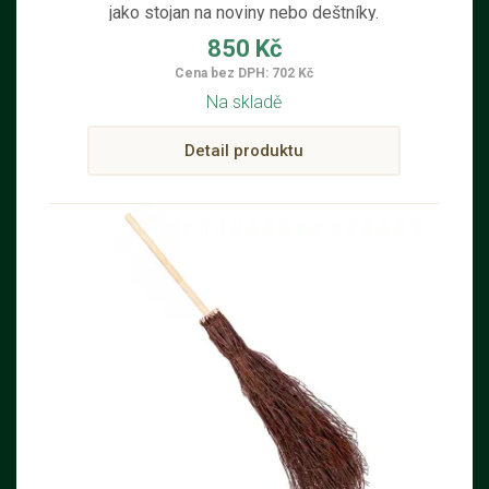
jako stojan na noviny nebo deštníky.
Přírodní materiál a přítomnost
850 Kč
proutěného dřeva vytváří v pokoji
Cena bez DPH: 702 Kč
jedinečnou atmosféru. Pro výrobu
Na skladě
stojanu na noviny byly použity pouze
kvalitní přírodní suroviny.
Detail produktu