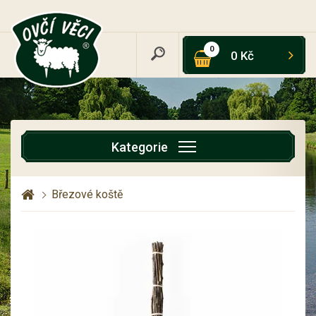
0
0 Kč
Kategorie
Březové koště