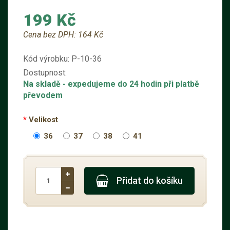
199 Kč
Cena bez DPH:
164 Kč
Kód výrobku:
P-10-36
Dostupnost:
Na skladě
- expedujeme do 24 hodin při platbě
převodem
Velikost
36
37
38
41
Přidat do košíku