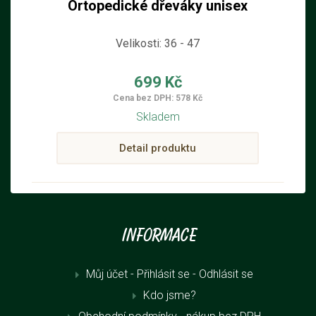
Ortopedické dřeváky unisex
Velikosti: 36 - 47
699 Kč
Cena bez DPH: 578 Kč
Skladem
Detail produktu
Informace
Můj účet - Přihlásit se
- Odhlásit se
Kdo jsme?