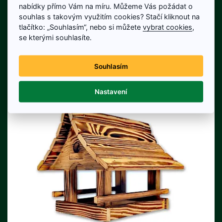
cm; šířka 26 cm; výška 26 cm
nabídky přímo Vám na míru. Můžeme Vás požádat o
320 Kč
350 Kč
souhlas s takovým využitím cookies? Stačí kliknout na
Cena bez DPH: 264 Kč
tlačítko: „Souhlasím“, nebo si můžete
vybrat cookies
,
Na skladě
se kterými souhlasíte.
Detail produktu
Souhlasím
Nastavení