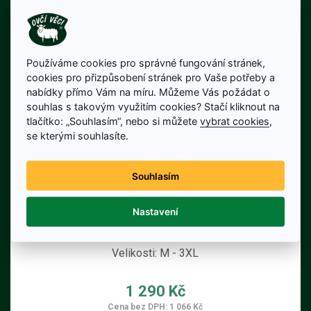
Používáme cookies pro správné fungování stránek,
cookies pro přizpůsobení stránek pro Vaše potřeby a
nabídky přímo Vám na míru. Můžeme Vás požádat o
souhlas s takovým využitím cookies? Stačí kliknout na
tlačítko: „Souhlasím“, nebo si můžete
vybrat cookies
,
se kterými souhlasíte.
Souhlasím
Nastavení
Funkční spodky pánské LABIR
Velikosti: M - 3XL
1 290 Kč
Cena bez DPH: 1 066 Kč