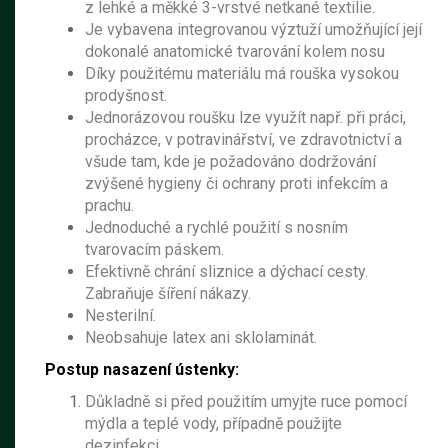
z lehké a měkké 3-vrstvé netkané textilie.
Je vybavena integrovanou výztuží umožňující její
dokonalé anatomické tvarování kolem nosu
Díky použitému materiálu má rouška vysokou
prodyšnost.
Jednorázovou roušku lze využít např. při práci,
procházce, v potravinářství, ve zdravotnictví a
všude tam, kde je požadováno dodržování
zvýšené hygieny či ochrany proti infekcím a
prachu.
Jednoduché a rychlé použití s nosním
tvarovacím páskem.
Efektivně chrání sliznice a dýchací cesty.
Zabraňuje šíření nákazy.
Nesterilní.
Neobsahuje latex ani sklolaminát.
Postup nasazení ústenky:
Důkladně si před použitím umyjte ruce pomocí
mýdla a teplé vody, případně použijte
dezinfekci.