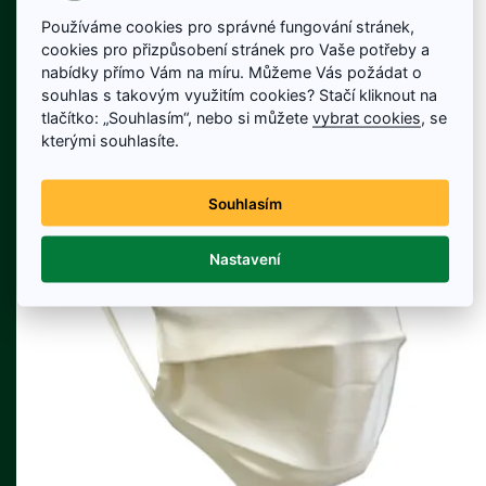
Cena bez DPH: 40 Kč
Používáme cookies pro správné fungování stránek,
cookies pro přizpůsobení stránek pro Vaše potřeby a
Na skladě
nabídky přímo Vám na míru. Můžeme Vás požádat o
souhlas s takovým využitím cookies? Stačí kliknout na
Detail produktu
tlačítko: „Souhlasím“, nebo si můžete
vybrat cookies
, se
kterými souhlasíte.
Souhlasím
Nastavení