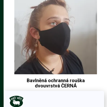
Bavlněná ochranná rouška
dvouvrstvá ČERNÁ
Ochranná rouška na více použití dvouvrstvá
49 Kč
85 Kč