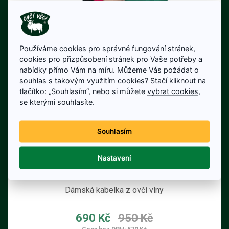
Používáme cookies pro správné fungování stránek,
cookies pro přizpůsobení stránek pro Vaše potřeby a
nabídky přímo Vám na míru. Můžeme Vás požádat o
souhlas s takovým využitím cookies? Stačí kliknout na
tlačítko: „Souhlasím“, nebo si můžete
vybrat cookies
,
se kterými souhlasíte.
Souhlasím
Nastavení
Kabelka dámská ARIANA 1
Dámská kabelka z ovčí vlny
690 Kč
950 Kč