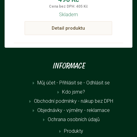
ze 100% ovčí vlny s dekorací černého
Cena bez DPH: 405 Kč
srdce a s nastavitelným popruhem přes
Skladem
rameno. Kabelka je vhodná pro věci denní
potřeby.
Detail produktu
Informace
Můj účet - Přihlásit se
- Odhlásit se
Kdo jsme?
Obchodní podmínky - nákup bez DPH
Objednávky - výměny - reklamace
Ochrana osobních údajů
Produkty