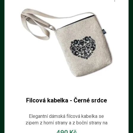
Filcová kabelka - Černé srdce
Elegantní dámská filcová kabelka se
zipem z horní strany a z boční strany na
peněženku. Kabelka je ručně šitá z filcu
490 Kč