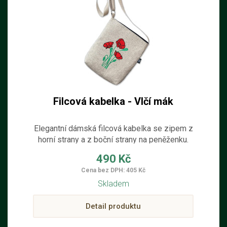
Filcová kabelka - Vlčí mák
Elegantní dámská filcová kabelka se zipem z
horní strany a z boční strany na peněženku.
Kabelka je ručně šitá z filcu ze 100% ovčí
490 Kč
vlny s dekorací vlčího máku a nastavitelným
Cena bez DPH: 405 Kč
popruhem přes rameno vhodná pro věci denní
Skladem
potřeby.
Detail produktu