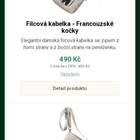
Filcová kabelka - Francouzské
kočky
Elegantní dámská filcová kabelka se zipem z
horní strany a z boční strany na peněženku.
Kabelka je ručně šitá ze světlého filcu z pravé
490 Kč
100% ovčí vlny s dekorací černé francouzské
Cena bez DPH: 405 Kč
kočky. Nastavitelný popruh můžete dát přes
Skladem
rameno a jít rovnou na výlet. Kabelka je
vhodná pro věci denní potřeby.
Detail produktu