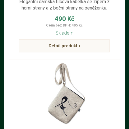
Elegantní dámská filcová kabelka se zipem z
horní strany a z boční strany na peněženku.
Kabelka je ručně ušitá z filcu ze 100% ovčí
490 Kč
vlny s dekorací černobílého srdce a s
Cena bez DPH: 405 Kč
nastavitelným popruhem přes rameno.
Skladem
Kabelka je vhodná pro věci denní potřeby.
Detail produktu