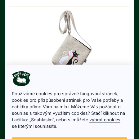
Filcová kabelka - Černá a bílá
kočka
Používáme cookies pro správné fungování stránek,
cookies pro přizpůsobení stránek pro Vaše potřeby a
Elegantní dámská filcová kabelka se zipem z
nabídky přímo Vám na míru. Můžeme Vás požádat o
horní strany a z boční strany na peněženku.
souhlas s takovým využitím cookies? Stačí kliknout na
Kabelka je ručně šitá ze světlého filcu z pravé
tlačítko: „Souhlasím“, nebo si můžete
vybrat cookies
,
490 Kč
100% ovčí vlny s dekorací černé a bílé kočky.
se kterými souhlasíte.
Cena bez DPH: 405 Kč
Nastavitelný popruh můžete dát přes rameno
Skladem
a jít rovnou na výlet. Kabelka je vhodná pro