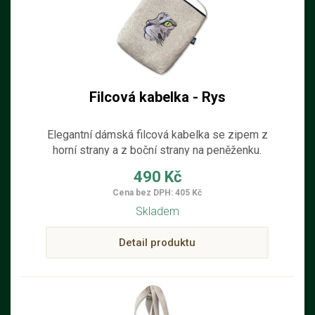
Filcová kabelka - Rys
Elegantní dámská filcová kabelka se zipem z
horní strany a z boční strany na peněženku.
Kabelka je ručně šitá ze světlého filcu z pravé
490 Kč
100% ovčí vlny s dekorací rysí tváře.
Cena bez DPH: 405 Kč
Nastavitelný popruh můžete dát přes rameno
Skladem
a jít rovnou na výlet. Kabelka je vhodná pro
věci denní potřeby.
Detail produktu