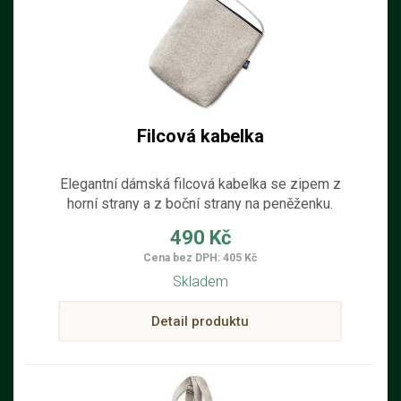
Filcová kabelka
Elegantní dámská filcová kabelka se zipem z
horní strany a z boční strany na peněženku.
Kabelka je ručně šitá z filcu ze 100% ovčí
490 Kč
vlny bez dekorací a nastavitelným popruhem
Cena bez DPH: 405 Kč
přes rameno vhodná pro věci denní potřeby.
Skladem
Detail produktu