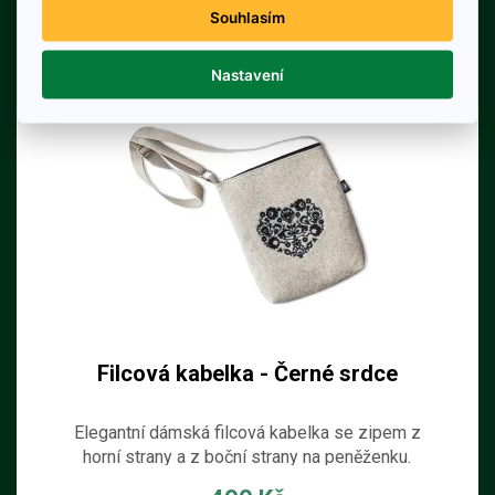
věci denní potřeby.
Souhlasím
Detail produktu
Nastavení
Filcová kabelka - Černé srdce
Elegantní dámská filcová kabelka se zipem z
horní strany a z boční strany na peněženku.
Kabelka je ručně šitá z filcu ze 100% ovčí