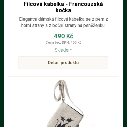
Filcová kabelka - Francouzská
kočka
Elegantní dámská filcová kabelka se zipem z
horní strany a z boční strany na peněženku.
Kabelka je ručně šitá ze světlého filcu z pravé
490 Kč
100% ovčí vlny s dekorací černé francouzské
Cena bez DPH: 405 Kč
kočky. Nastavitelný popruh můžete dát přes
Skladem
rameno a jít rovnou na výlet. Kabelka je
vhodná pro věci denní potřeby.
Detail produktu