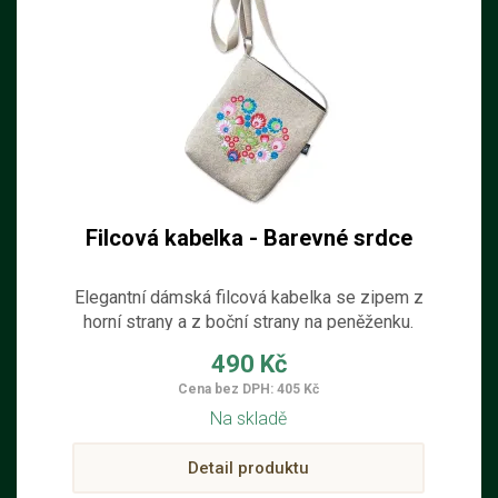
Filcová kabelka - Barevné srdce
Elegantní dámská filcová kabelka se zipem z
horní strany a z boční strany na peněženku.
Kabelka je ručně šitá z filcu ze 100% ovčí
490 Kč
vlny s dekorací barevného srdce a s
Cena bez DPH: 405 Kč
nastavitelným popruhem přes rameno.
Na skladě
Kabelka je vhodná pro věci denní potřeby.
Detail produktu