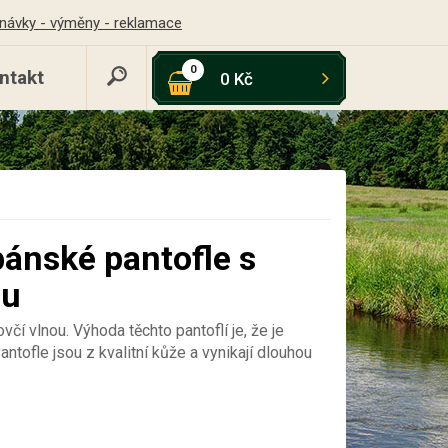
návky - výměny - reklamace
0
ntakt
0 Kč
ánské pantofle s
ou
čí vlnou. Výhoda těchto pantoflí je, že je
ntofle jsou z kvalitní kůže a vynikají dlouhou