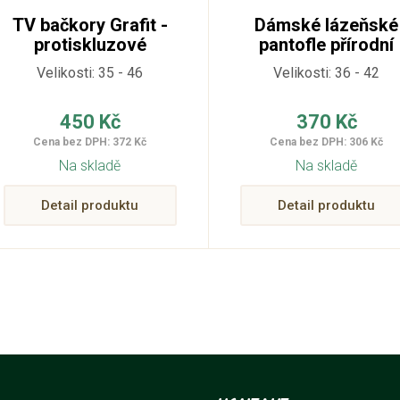
TV bačkory Grafit -
Dámské lázeňské
protiskluzové
pantofle přírodní
Velikosti: 35 - 46
Velikosti: 36 - 42
450 Kč
370 Kč
Cena bez DPH: 372 Kč
Cena bez DPH: 306 Kč
Na skladě
Na skladě
Detail produktu
Detail produktu