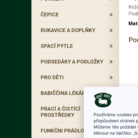
Kože
Podr
ČEPICE
Mate
RUKAVICE A DOPLŇKY
Po
SPACÍ PYTLE
PODSEDÁKY A PODLOŽKY
PRO DĚTI
BABIČČINA LÉKÁRNA
PRACÍ A ČISTÍCÍ
PROSTŘEDKY
Používáme cookies pro
přizpůsobení stránek 
Můžeme Vás požádat o
FUNKČNI PRÁDLO
kliknout na tlačítko: 