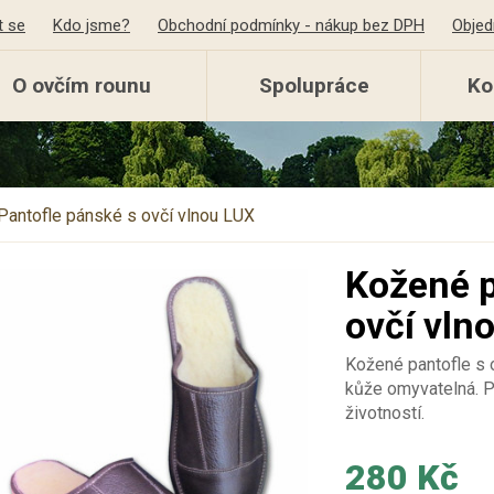
t se
Kdo jsme?
Obchodní podmínky - nákup bez DPH
Objed
O ovčím rounu
Spolupráce
Ko
Pantofle pánské s ovčí vlnou LUX
Kožené p
ovčí vln
Kožené pantofle s ov
kůže omyvatelná. Pa
životností.
280 Kč