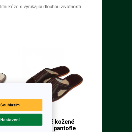
tní kůže s vynikající dlouhou životností.
Souhlasím
Nastavení
Pánské kožené
,
domácí pantofle