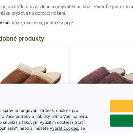
né pantofle s ovčí vlnou a omyvatelnou kůží. Pantofle jsou z kvali
ážka pryžová na domácí nošení.
riál:
kůže, ovčí vlna, podrážka pryž
dobné produkty
 správné fungování stránek, cookies pro
pro Vaše potřeby a nabídky přímo Vám na míru.
Kožené pantofle s
Kožené pantofle s
 souhlas s takovým využitím cookies? Stačí
ovčí vlnou dámské,
ovčí vlnou pánské
„Souhlasím“, nebo si můžete
vybrat cookies
, se