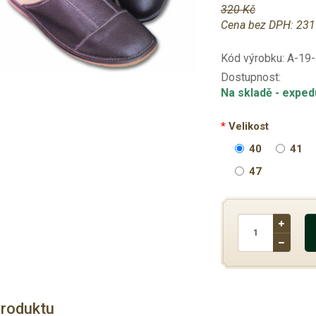
320 Kč
Cena bez DPH:
231
Kód výrobku:
A-19
Dostupnost:
Na skladě
- exped
Velikost
40
41
47
produktu