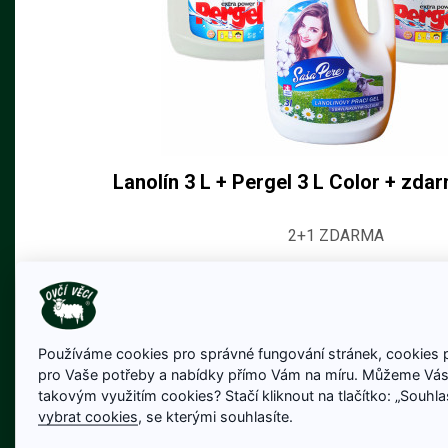
Lanolín 3 L + Pergel 3 L Color + zda
2+1 ZDARMA
450 Kč
630 Kč
Cena bez DPH: 372 Kč
Na skladě
Používáme cookies pro správné fungování stránek, cookies 
pro Vaše potřeby a nabídky přímo Vám na míru. Můžeme Vás
Detail produktu
takovým využitím cookies? Stačí kliknout na tlačítko: „Souhl
vybrat cookies
, se kterými souhlasíte.