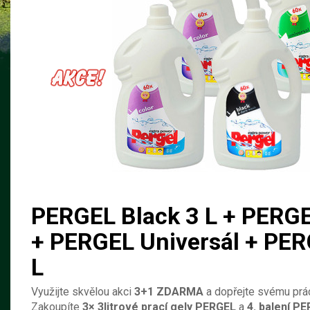
PERGEL Black 3 L + PERGE
+ PERGEL Universál + PER
L
Využijte skvělou akci
3+1 ZDARMA
a dopřejte svému prád
Zakoupíte
3× 3litrové prací gely PERGEL
a
4. balení PE