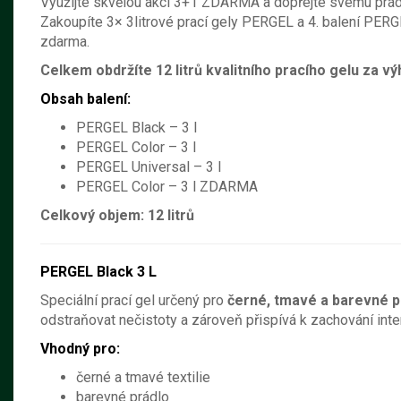
Využijte skvělou akci 3+1 ZDARMA a dopřejte svému prádl
Zakoupíte 3× 3litrové prací gely PERGEL a 4. balení PERG
zdarma.
Celkem obdržíte 12 litrů kvalitního pracího gelu za v
Obsah balení:
PERGEL Black – 3 l
PERGEL Color – 3 l
PERGEL Universal – 3 l
PERGEL Color – 3 l ZDARMA
Celkový objem:
12 litrů
PERGEL Black 3 L
Speciální prací gel určený pro
černé, tmavé a barevné p
odstraňovat nečistoty a zároveň přispívá k zachování inte
Vhodný pro:
černé a tmavé textilie
barevné prádlo