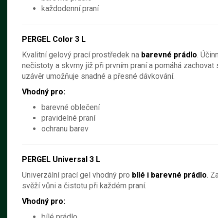
každodenní praní
PERGEL Color 3 L
Kvalitní gelový prací prostředek na
barevné prádlo
. Účin
nečistoty a skvrny již při prvním praní a pomáhá zachovat 
uzávěr umožňuje snadné a přesné dávkování.
Vhodný pro:
barevné oblečení
pravidelné praní
ochranu barev
PERGEL Universal 3 L
Univerzální prací gel vhodný pro
bílé i barevné prádlo
. Z
svěží vůni a čistotu při každém praní.
Vhodný pro:
bílé prádlo