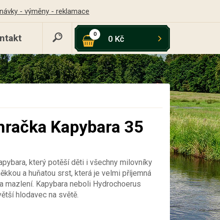
návky - výměny - reklamace
0
ntakt
0 Kč
hračka Kapybara 35
ybara, který potěší děti i všechny milovníky
ěkkou a huňatou srst, která je velmi příjemná
 na mazlení. Kapybara neboli Hydrochoerus
větší hlodavec na světě.