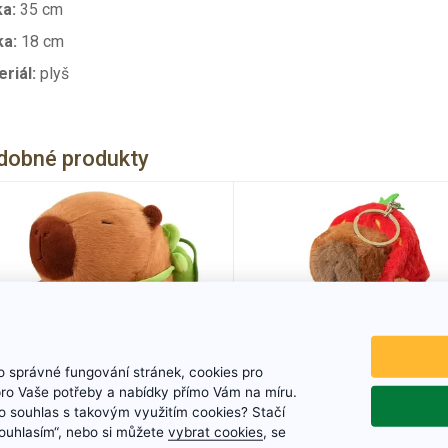
ka:
35 cm
ka:
18 cm
riál:
plyš
dobné produkty
 správné fungování stránek, cookies pro
pro Vaše potřeby a nabídky přímo Vám na míru.
 souhlas s takovým využitím cookies? Stačí
„Souhlasím“, nebo si můžete
vybrat cookies
, se
Plyšová kapybara s
Plyšová kapybara 