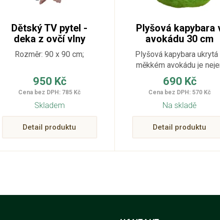
Dětský TV pytel -
Plyšová kapybara 
deka z ovčí vlny
avokádu 30 cm
DELFÍNI 90 x 90 cm
Rozměr: 90 x 90 cm;
Plyšová kapybara ukrytá
měkkém avokádu je neje
roztomilým plyšákem, ale
950 Kč
690 Kč
stylovým doplňkem do
Cena bez DPH: 785 Kč
Cena bez DPH: 570 Kč
každého pokoje. Zábavn
Skladem
Na skladě
motiv spojuje kapybaru 
oblíbeným ovocem –
Detail produktu
Detail produktu
výsledkem je plyšák, kte
rozveselí každý den.