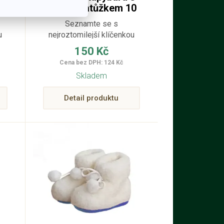
cm
želvím batůžkem 10
cm
Seznamte se s
u
nejroztomilejší klíčenkou
kapybarou na světě.
150 Kč
Cena bez DPH: 124 Kč
Skladem
Detail produktu