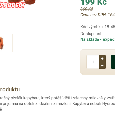
199 Kč
360 Kč
Cena bez DPH:
164
Kód výrobku:
18-4
Dostupnost:
Na skladě
- exped
produktu
ošný plyšák kapybara, který potěší děti i všechny milovníky zvíř
i příjemná na dotek a ideální na mazlení. Kapybara neboli Hydroc
ě.