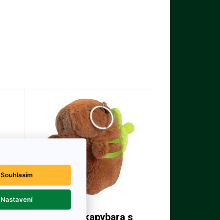
Souhlasím
Nastavení
s
Plyšová kapybara s