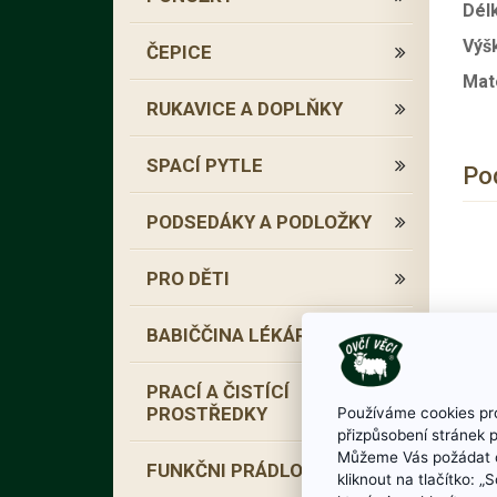
Dél
Výš
ČEPICE
Mate
RUKAVICE A DOPLŇKY
SPACÍ PYTLE
Po
PODSEDÁKY A PODLOŽKY
PRO DĚTI
BABIČČINA LÉKÁRNA
PRACÍ A ČISTÍCÍ
PROSTŘEDKY
Používáme cookies pro
přizpůsobení stránek 
Můžeme Vás požádat o
FUNKČNI PRÁDLO
kliknout na tlačítko: 