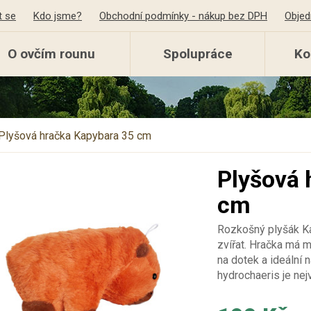
t se
Kdo jsme?
Obchodní podmínky - nákup bez DPH
Objed
O ovčím rounu
Spolupráce
Ko
Plyšová hračka Kapybara 35 cm
Plyšová 
cm
Rozkošný plyšák Kap
zvířat. Hračka má m
na dotek a ideální
hydrochaeris je nej