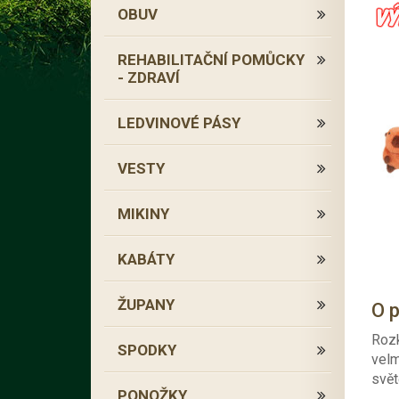
OBUV
REHABILITAČNÍ POMŮCKY
- ZDRAVÍ
LEDVINOVÉ PÁSY
VESTY
MIKINY
KABÁTY
ŽUPANY
O 
Rozk
SPODKY
velm
svět
PONOŽKY