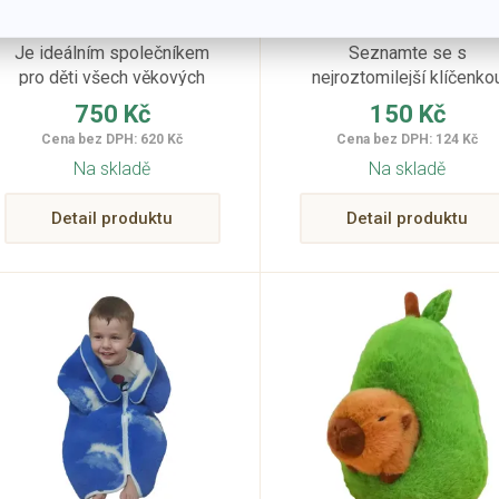
batohem želvou 50
kapucí jahoda 10 
cm
Je ideálním společníkem
Seznamte se s
pro děti všech věkových
nejroztomilejší klíčenko
kategorií a zároveň
kapybarou na světě.
750 Kč
150 Kč
stylovým doplňkem
Cena bez DPH: 620 Kč
Cena bez DPH: 124 Kč
každého dětského
Na skladě
Na skladě
pokojíčku.
Detail produktu
Detail produktu