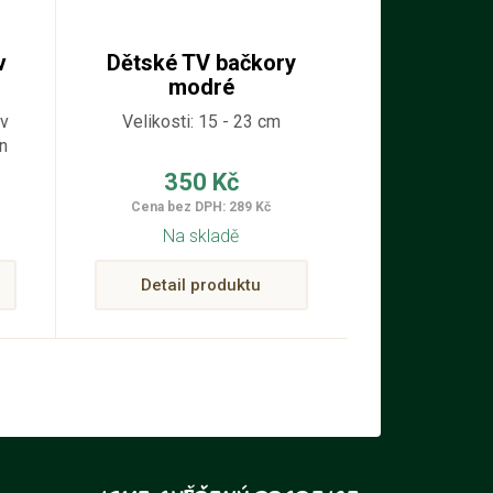
v
Dětské TV bačkory
modré
 v
Velikosti: 15 - 23 cm
n
 i
350 Kč
Cena bez DPH: 289 Kč
ý
Na skladě
s
Detail produktu
rý