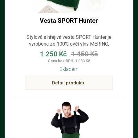
Vesta SPORT Hunter
Stylová a hřejivá vesta SPORT Hunter je
vyrobena ze 100% ovčí vlny MERINO,
která poskytuje maximální tepelný
1 250 Kč
1 450 Kč
komfort, prodyšnost a pohodlí při
Cena bez DPH: 1 033 Kč
každodenním nošení.
Skladem
Detail produktu