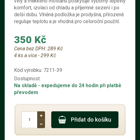
vlny a měkkého molitanu poskytuje výborný tepelný
komfort, izolaci od chladu a příjemné sezení i po
delší dobu. Vlněná podložka je prodyšná, přirozeně
reguluje teplotu a je vhodná pro celoroční použití.
350 Kč
Cena bez DPH:
289 Kč
4 ks a více - 299 Kč
Kód výrobku:
7211-39
Dostupnost:
Na skladě
- expedujeme do 24 hodin při platbě
převodem
Přidat do košíku