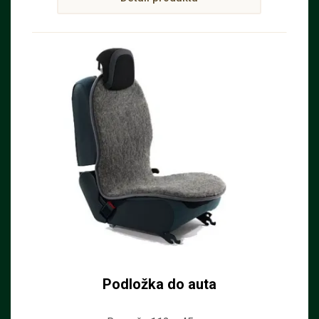
sedaček v automobilu.
Podložka do auta