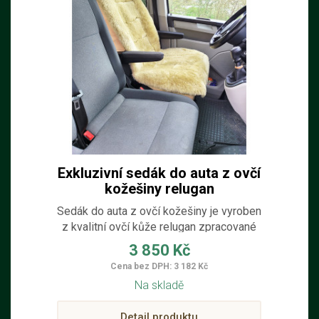
Exkluzivní sedák do auta z ovčí
kožešiny relugan
Sedák do auta z ovčí kožešiny je vyroben
z kvalitní ovčí kůže relugan zpracované
medicinálním činěním. Díky tomu má
3 850 Kč
sedák výborné termoregulační vlastnosti.
Cena bez DPH: 3 182 Kč
V zimě prohřívá a v létě chladí. Sedák z
Na skladě
ovčí kůže lze upevnit a přizpůsobit na
všechny druhy jednosedadlových
Detail produktu