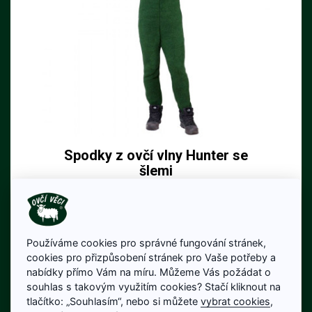
Spodky z ovčí vlny Hunter se
šlemi
Myslivecké spodky z ovčí vlny vyšší se
šlemi
2 850 Kč
Používáme cookies pro správné fungování stránek,
Cena bez DPH: 2 355 Kč
cookies pro přizpůsobení stránek pro Vaše potřeby a
Skladem
nabídky přímo Vám na míru. Můžeme Vás požádat o
souhlas s takovým využitím cookies? Stačí kliknout na
Detail produktu
tlačítko: „Souhlasím“, nebo si můžete
vybrat cookies
,