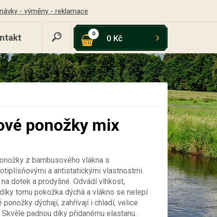
návky - výměny - reklamace
0
ntakt
0 Kč
vé ponožky mix
ponožky z bambusového vlákna s
rotiplísňovými a antistatickými vlastnostmi.
na dotek a prodyšné. Odvádí vlhkost,
 díky tomu pokožka dýchá a vlákno se nelepí
ponožky dýchají, zahřívají i chladí, velice
. Skvěle padnou díky přidanému elastanu.