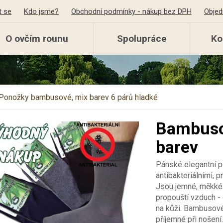
t se
Kdo jsme?
Obchodní podmínky - nákup bez DPH
Objed
O ovčím rounu
Spolupráce
Ko
Ponožky bambusové, mix barev 6 párů hladké
Bambuso
barev
Pánské elegantní 
antibakteriálními, p
Jsou jemné, měkké 
propouští vzduch -
na kůži. Bambusové 
příjemné při nošení