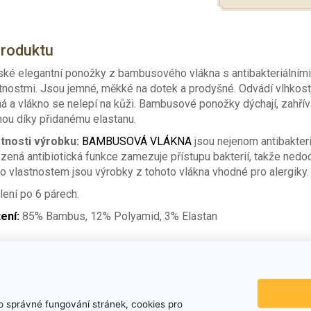
produktu
ké elegantní ponožky z bambusového vlákna s antibakteriálními,
tnostmi. Jsou jemné, měkké na dotek a prodyšné. Odvádí vlhkost
á a vlákno se nelepí na kůži. Bambusové ponožky dýchají, zahřívají
ou díky přidanému elastanu.
tnosti výrobku:
BAMBUSOVÁ VLÁKNA
jsou nejenom antibakteriál
ozená antibiotická funkce zamezuje přístupu bakterií, takže ned
o vlastnostem jsou výrobky z tohoto vlákna vhodné pro alergiky.
lení po 6 párech.
ení:
85% Bambus, 12% Polyamid, 3% Elastan
dobné produkty
 správné fungování stránek, cookies pro