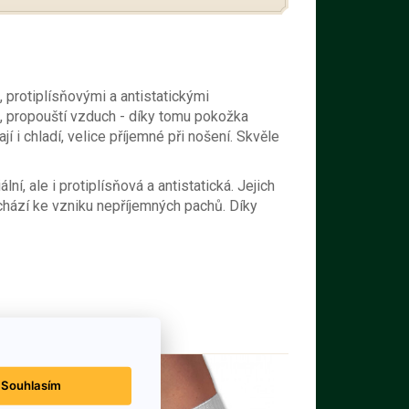
 protiplísňovými a antistatickými
, propouští vzduch - díky tomu pokožka
 i chladí, velice příjemné při nošení. Skvěle
ní, ale i protiplísňová a antistatická. Jejich
ochází ke vzniku nepříjemných pachů. Díky
Souhlasím