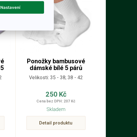
Nastavení
vé
Ponožky bambusové
 5
dámské bílé 5 párů
2
Velikosti: 35 - 38; 38 - 42
250 Kč
Cena bez DPH: 207 Kč
Skladem
Detail produktu