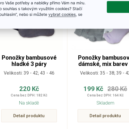
pro Vaše potřeby a nabídky přímo Vám na míru.
 souhlas s takovým využitím cookies? Stačí
„Souhlasím“, nebo si můžete
vybrat cookies
, se
Ponožky bambusové
Ponožky bambuso
hladké 3 páry
dámské, mix barev
párů
Velikosti: 39 - 42; 43 - 46
Velikosti: 35 - 38; 39 - 4
220 Kč
199 Kč
280 Kč
Cena bez DPH: 182 Kč
Cena bez DPH: 164 Kč
Na skladě
Skladem
Detail produktu
Detail produktu