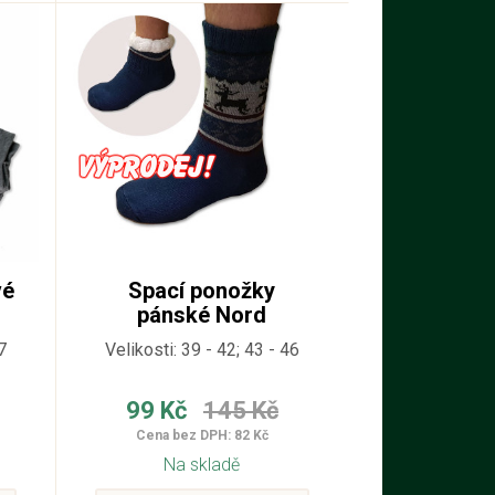
vé
Spací ponožky
pánské Nord
7
Velikosti: 39 - 42; 43 - 46
99 Kč
145 Kč
Cena bez DPH: 82 Kč
Na skladě