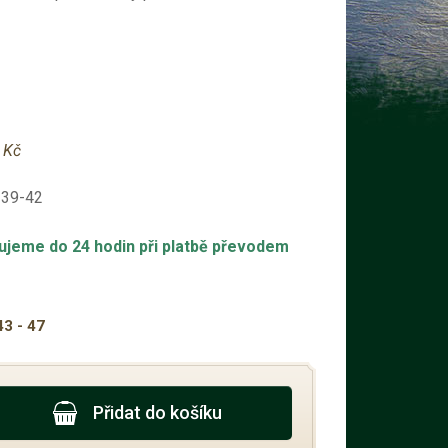
 Kč
-39-42
ujeme do 24 hodin při platbě převodem
43 - 47
Přidat do košíku