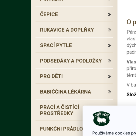
ČEPICE
O 
RUKAVICE A DOPLŇKY
Páns
vlas
SPACÍ PYTLE
dých
padn
PODSEDÁKY A PODLOŽKY
Vlas
přir
těmt
PRO DĚTI
V ba
BABIČČINA LÉKÁRNA
Slož
PRACÍ A ČISTÍCÍ
Po
PROSTŘEDKY
FUNKČNI PRÁDLO
Používáme cookies pro