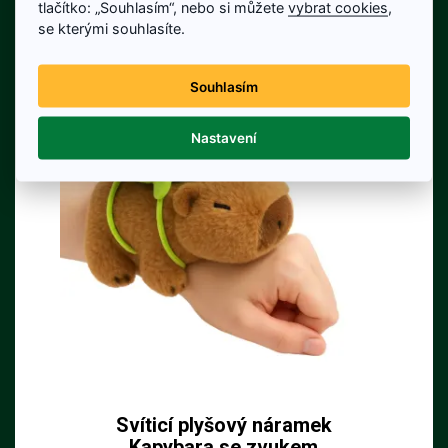
tlačítko: „Souhlasím“, nebo si můžete
vybrat cookies
,
Detail produktu
se kterými souhlasíte.
Souhlasím
Nastavení
Svíticí plyšový náramek
Kapybara se zvukem