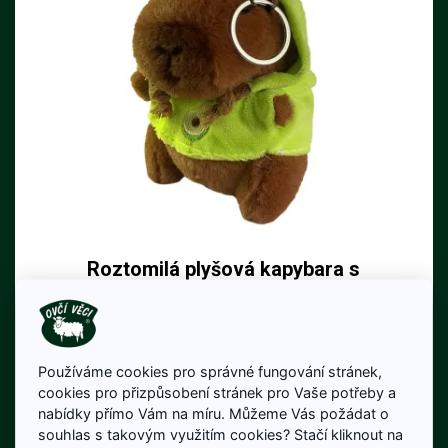
Roztomilá plyšová kapybara s
kapucí
Roztomilá kapybara s barevnou mikinou
a kroužkem na zavěšení – ideální
mazlíček i přívěsek na klíče!
Používáme cookies pro správné fungování stránek,
150 Kč
cookies pro přizpůsobení stránek pro Vaše potřeby a
Cena bez DPH: 124 Kč
nabídky přímo Vám na míru. Můžeme Vás požádat o
Skladem
souhlas s takovým využitím cookies? Stačí kliknout na