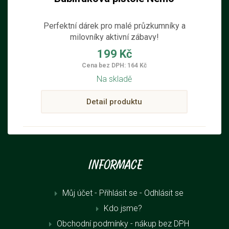
Perfektní dárek pro malé průzkumníky a
milovníky aktivní zábavy!
199 Kč
Cena bez DPH: 164 Kč
Na skladě
Detail produktu
Informace
Můj účet - Přihlásit se
- Odhlásit se
Kdo jsme?
Obchodní podmínky - nákup bez DPH