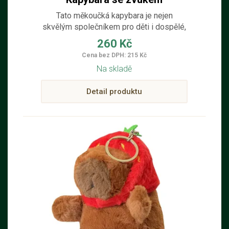
Tato měkoučká kapybara je nejen
skvělým společníkem pro děti i dospělé,
ale díky zabudovanému zvukovému
260 Kč
efektu přináší ještě víc radosti a smíchu.
Cena bez DPH: 215 Kč
Na skladě
Detail produktu