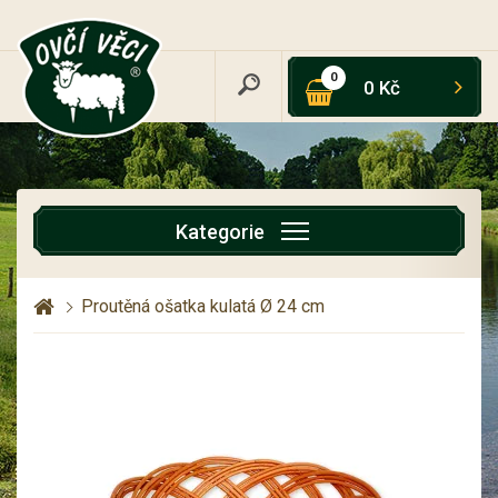
0
0 Kč
Kategorie
Proutěná ošatka kulatá Ø 24 cm