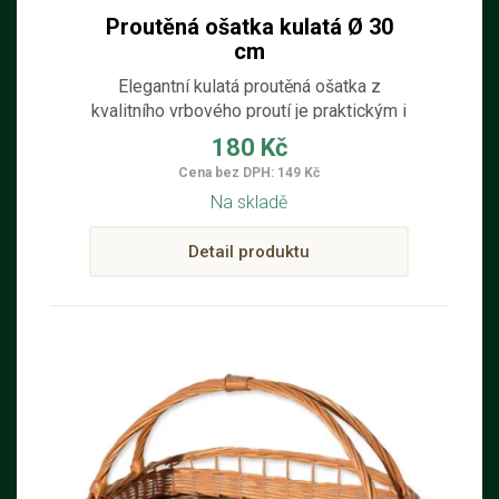
Proutěná ošatka kulatá Ø 30
cm
Elegantní kulatá proutěná ošatka z
kvalitního vrbového proutí je praktickým i
dekorativním doplňkem do každé
180 Kč
kuchyně či jídelny.
Cena bez DPH: 149 Kč
Na skladě
Detail produktu