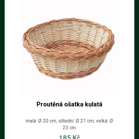
Proutěná ošatka kulatá
malá: Ø 20 cm; střední: Ø 21 cm; velká: Ø
23 cm
185 Kč