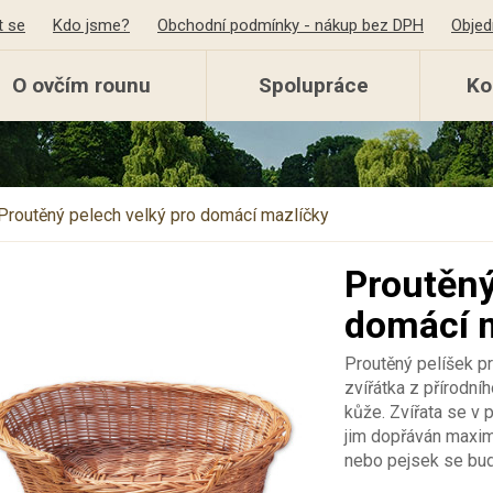
t se
Kdo jsme?
Obchodní podmínky - nákup bez DPH
Objed
O ovčím rounu
Spolupráce
Ko
Proutěný pelech velký pro domácí mazlíčky
Proutěný
domácí 
Proutěný pelíšek p
zvířátka z přírodní
kůže. Zvířata se v p
jim dopřáván maxim
nebo pejsek se bud