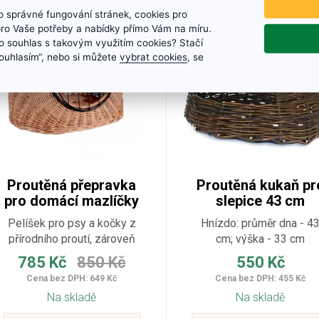
 správné fungování stránek, cookies pro
pro Vaše potřeby a nabídky přímo Vám na míru.
 souhlas s takovým využitím cookies? Stačí
„Souhlasím“, nebo si můžete
vybrat cookies
, se
Proutěná přepravka
Proutěná kukaň pr
pro domácí mazlíčky
slepice 43 cm
Pelíšek pro psy a kočky z
Hnízdo: průměr dna - 4
přírodního proutí, zároveň
cm; výška - 33 cm
však i výborná přepravka
785 Kč
850 Kč
550 Kč
pro menší plemena
Cena bez DPH: 649 Kč
Cena bez DPH: 455 Kč
domácích mazlíčků. Zvířata
Na skladě
Na skladě
se v proutí cítí velmi dobře
a dostává se jim pocitu