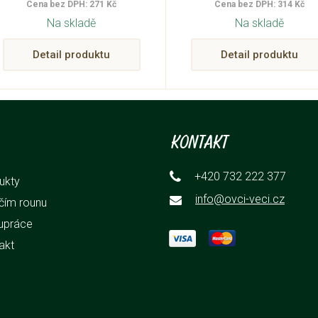
Cena bez DPH: 271 Kč
Cena bez DPH: 314 Kč
26 cm
Na skladě
Na skladě
Detail produktu
Detail produktu
Kontakt
+420 732 222 377
ukty
info@ovci-veci.cz
čím rounu
upráce
akt