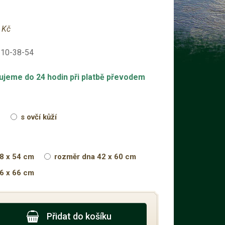
 Kč
310-38-54
ujeme do 24 hodin při platbě převodem
e
s ovčí kůží
8 x 54 cm
rozměr dna 42 x 60 cm
6 x 66 cm
Přidat do košíku