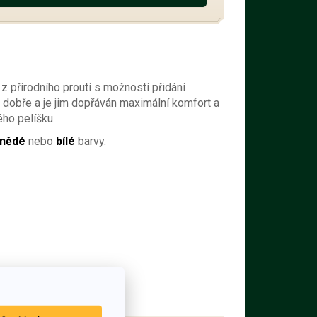
z přírodního proutí s možností přidání
mi dobře a je jim dopřáván maximální komfort a
ho pelíšku.
nědé
nebo
bílé
barvy.