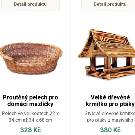
Detail produktu
Detail produktu
bezpečí, zároveň u nich
dochází k redukci stresu a
navození maximálního
pocitu komfortu.
Proutěný pelech pro
Velké dřevěné
domácí mazlíčky
krmítko pro ptáky
opalované
Pelech ve velikostech 22 x
Stylové dřevěné krmítk
34 cm až 34 x 68 cm
pro ptáky z masivního
opalovaného dřeva délk
328 Kč
380 Kč
34 cm; šířka 28 cm; výšk