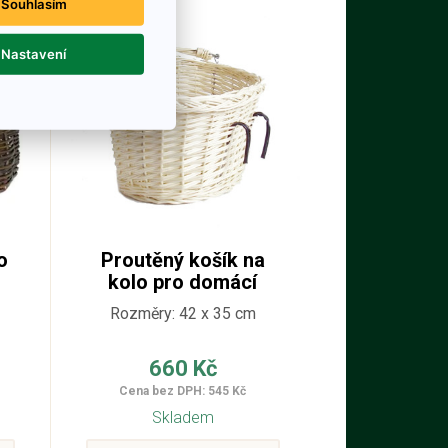
Souhlasím
Nastavení
o
Proutěný košík na
kolo pro domácí
mazlíčky - bílý
3
Rozměry: 42 x 35 cm
660 Kč
Cena bez DPH: 545 Kč
Skladem