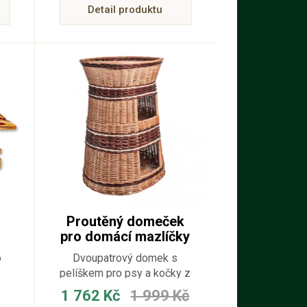
Detail produktu
Proutěný domeček
pro domácí mazlíčky
dvoupatrový
o
Dvoupatrový domek s
pelíškem pro psy a kočky z
a
přírodního proutí s místem
1 762 Kč
1 999 Kč
a
ležení i na horní části.