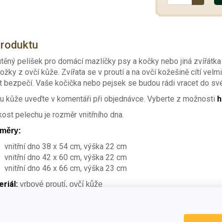
produktu
těný pelíšek pro domácí mazlíčky psy a kočky nebo jiná zvířátka 
ožky z ovčí kůže. Zvířata se v proutí a na ovčí kožešině cítí vel
t bezpečí. Vaše kočička nebo pejsek se budou rádi vracet do své
u kůže uveďte v komentáři při objednávce. Vyberte z možnosti
h
kost pelechu je rozměr vnitřního dna.
měry:
vnitřní dno 38 x 54 cm, výška 22 cm
vnitřní dno 42 x 60 cm, výška 22 cm
vnitřní dno 46 x 66 cm, výška 23 cm
riál:
vrbové proutí, ovčí kůže
dobné produkty