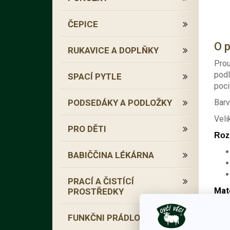
ČEPICE
O 
RUKAVICE A DOPLŇKY
Prou
podl
SPACÍ PYTLE
poci
PODSEDÁKY A PODLOŽKY
Barv
Veli
PRO DĚTI
Roz
BABIČČINA LÉKÁRNA
PRACÍ A ČISTÍCÍ
Mate
PROSTŘEDKY
Po
FUNKČNI PRÁDLO