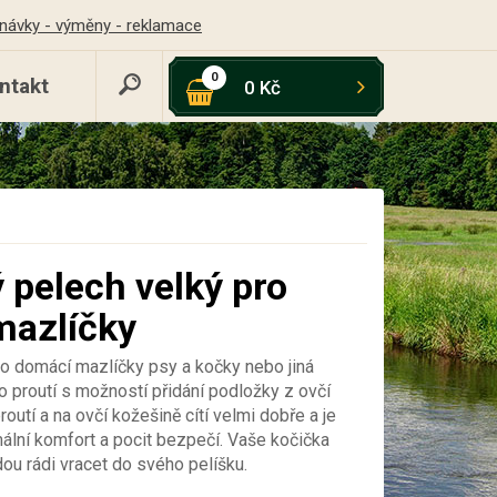
návky - výměny - reklamace
0
ntakt
0 Kč
 pelech velký pro
mazlíčky
ro domácí mazlíčky psy a kočky nebo jiná
ho proutí s možností přidání podložky z ovčí
routí a na ovčí kožešině cítí velmi dobře a je
ální komfort a pocit bezpečí. Vaše kočička
ou rádi vracet do svého pelíšku.