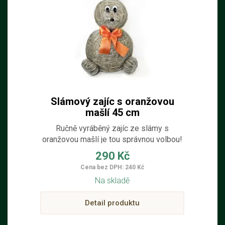
Slámový zajíc s oranžovou
mašlí 45 cm
Ručně vyráběný zajíc ze slámy s
oranžovou mašlí je tou správnou volbou!
Tento roztomilý a originální doplněk oživí
290 Kč
váš domov a přinese kouzlo Velikonoc.
Cena bez DPH: 240 Kč
Ideální na poličku, stůl, balkón nebo
Na skladě
terasu, zajíc skvěle zapadne do vnitřních
i zastřešených venkovních prostor.
Detail produktu