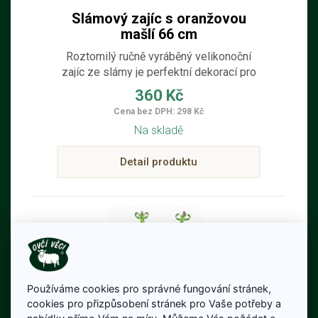
Slámový zajíc s oranžovou
mašlí 66 cm
Roztomilý ručně vyráběný velikonoční
zajíc ze slámy je perfektní dekorací pro
váš domov. S jeho mašličkami a stuhou
360 Kč
se okamžitě stane nenahraditelným
Cena bez DPH: 298 Kč
prvkem vašeho interiéru. O velikonočních
Na skladě
svátcích potěší nejen vás, ale také celou
rodinu.
Detail produktu
Používáme cookies pro správné fungování stránek,
cookies pro přizpůsobení stránek pro Vaše potřeby a
nabídky přímo Vám na míru. Můžeme Vás požádat o