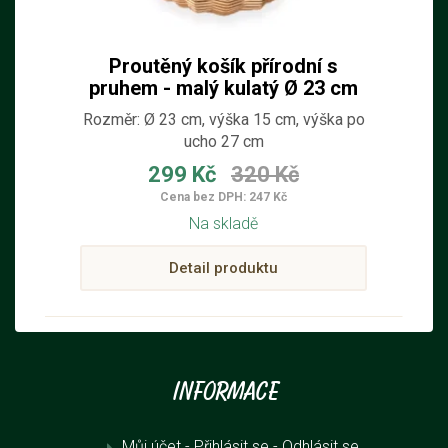
Proutěný košík přírodní s
pruhem - malý kulatý Ø 23 cm
Rozměr: Ø 23 cm, výška 15 cm, výška po
ucho 27 cm
299 Kč
320 Kč
Cena bez DPH: 247 Kč
Na skladě
Detail produktu
Informace
Můj účet - Přihlásit se
- Odhlásit se