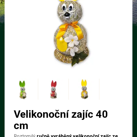
Velikonoční zajíc 40
cm
Roztomilý
ručně vyráběný velikonoční zajíc ze