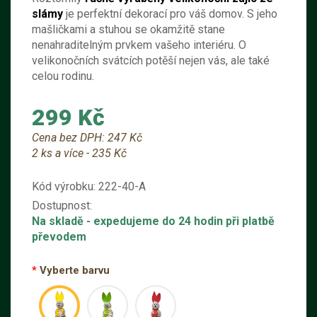
slámy
je perfektní dekorací pro váš domov. S jeho
mašličkami a stuhou se okamžitě stane
nenahraditelným prvkem vašeho interiéru. O
velikonočních svátcích potěší nejen vás, ale také
celou rodinu.
299 Kč
Cena bez DPH:
247 Kč
2 ks a více - 235 Kč
Kód výrobku:
222-40-A
Dostupnost:
Na skladě
- expedujeme do 24 hodin při platbě
převodem
Vyberte barvu