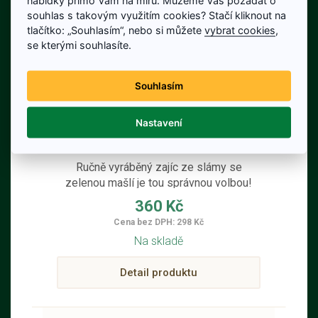
souhlas s takovým využitím cookies? Stačí kliknout na
tlačítko: „Souhlasím“, nebo si můžete
vybrat cookies
,
se kterými souhlasíte.
Souhlasím
Nastavení
Slámový zajíc se zelenou mašlí
66 cm
Ručně vyráběný zajíc ze slámy se
zelenou mašlí je tou správnou volbou!
Tento roztomilý a originální doplněk oživí
360 Kč
váš domov a přinese kouzlo Velikonoc.
Cena bez DPH: 298 Kč
Ideální na poličku, stůl, balkón nebo
Na skladě
terasu, zajíc skvěle zapadne do vnitřních
i zastřešených venkovních prostor.
Detail produktu