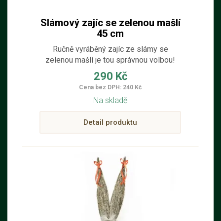
Slámový zajíc se zelenou mašlí
45 cm
Ručně vyráběný zajíc ze slámy se
zelenou mašlí je tou správnou volbou!
Tento roztomilý a originální doplněk oživí
290 Kč
váš domov a přinese kouzlo Velikonoc.
Cena bez DPH: 240 Kč
Ideální na poličku, stůl, balkón nebo
Na skladě
terasu, zajíc skvěle zapadne do vnitřních
i zastřešených venkovních prostor.
Detail produktu