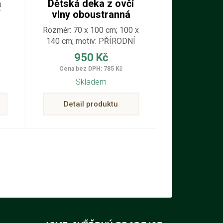
á
Dětská deka z ovčí
í
vlny oboustranná
přírodní
Rozměr: 70 x 100 cm; 100 x
140 cm; motiv: PŘÍRODNÍ
–
950 Kč
ek
Cena bez DPH: 785 Kč
Skladem
Detail produktu