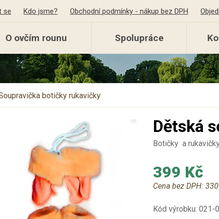
t se
Kdo jsme?
Obchodní podmínky - nákup bez DPH
Objed
O ovčím rounu
Spolupráce
Ko
Soupravička botičky rukavičky
Dětská s
Botičky a rukavičky
399 Kč
Cena bez DPH:
330
Kód výrobku:
021-