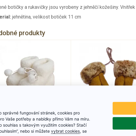
né botičky a rukavičky jsou vyrobeny z jehněčí kožešiny. Vnitřek
erial:
jehnětina, velikost botiček 11 cm
dobné produkty
 správné fungování stránek, cookies pro
Dětské TV bačkory
Dětské palčáky
pro Vaše potřeby a nabídky přímo Vám na míru.
červené
 souhlas s takovým využitím cookies? Stačí
„Souhlasím“, nebo si můžete
vybrat cookies
, se
Velikosti: 15 - 23 cm
Dětské kožené palčáky