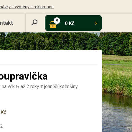
návky - výměny - reklamace
0
ntakt
0 Kč
oupravička
 na věk ½ až 2 roky z jehněčí kožešiny.
 Kč
02