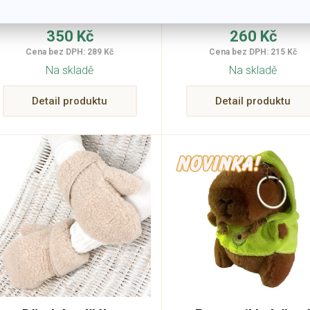
budou skvělým
společníkem na rukách dět
350 Kč
260 Kč
už na podzim, když se
Cena bez DPH: 289 Kč
Cena bez DPH: 215 Kč
ochladí. Palčáky jsou
Na skladě
Na skladě
spojeny šňůrou proti
ztracení.
Detail produktu
Detail produktu