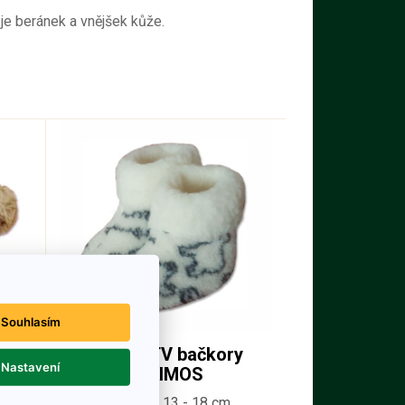
 je beránek a vnějšek kůže.
Souhlasím
Dětské TV bačkory
Nastavení
ESKIMOS
Velikosti: 13 - 18 cm