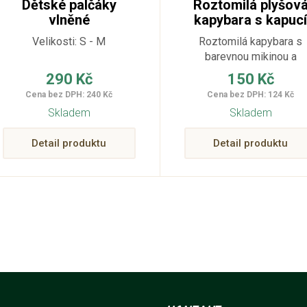
Dětské palčáky
Roztomilá plyšov
vlněné
kapybara s kapuc
Velikosti: S - M
Roztomilá kapybara s
barevnou mikinou a
kroužkem na zavěšení 
290 Kč
150 Kč
ideální mazlíček i přívěs
Cena bez DPH: 240 Kč
Cena bez DPH: 124 Kč
na klíče!
Skladem
Skladem
Detail produktu
Detail produktu