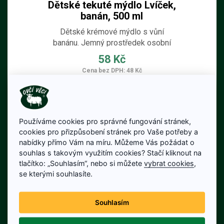
Dětské tekuté mýdlo Lvíček,
banán, 500 ml
Dětské krémové mýdlo s vůní
banánu. Jemný prostředek osobní
hygieny vhodný pro mytí celého těla.
58 Kč
Obsahuje kvalitní ošetřující olivový olej a
Cena bez DPH: 48 Kč
ovocný extrakt z Citrus limonum, jehož
Na skladě
součástí jsou AHA kyseliny a další
prospěšné látky.
Detail produktu
Používáme cookies pro správné fungování stránek,
cookies pro přizpůsobení stránek pro Vaše potřeby a
nabídky přímo Vám na míru. Můžeme Vás požádat o
souhlas s takovým využitím cookies? Stačí kliknout na
tlačítko: „Souhlasím“, nebo si můžete
vybrat cookies
,
se kterými souhlasíte.
Souhlasím