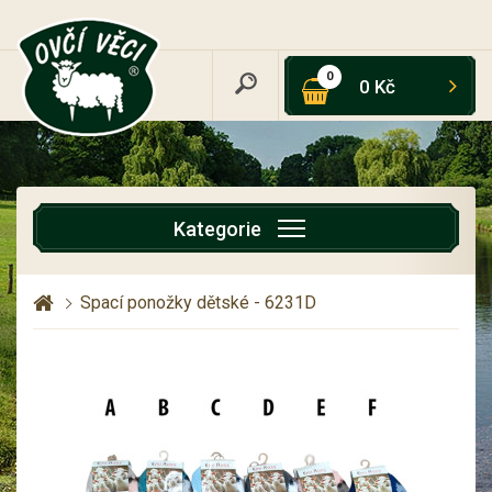
0
0 Kč
Kategorie
Spací ponožky dětské - 6231D