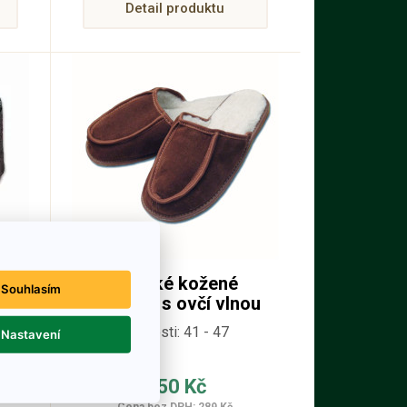
Detail produktu
Pánské kožené
Souhlasím
ou
pantofle s ovčí vlnou
PARDÁL
Velikosti: 41 - 47
Nastavení
350 Kč