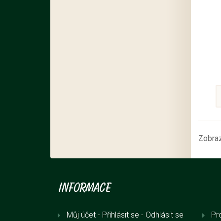
Zobraz
Informace
Můj účet - Přihlásit se
- Odhlásit se
Pr