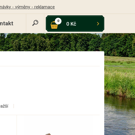
návky - výměny - reklamace
0
ntakt
0 Kč
ražší