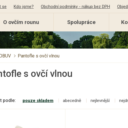
t se
Kdo jsme?
Obchodní podmínky - nákup bez DPH
Objed
O ovčím rounu
Spolupráce
Ko
OBUV
Pantofle s ovčí vlnou
tofle s ovčí vlnou
t podle:
pouze skladem
abecedně
nejlevnější
nejd