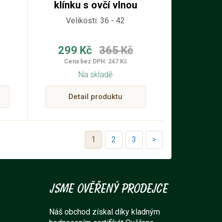
klínku s ovčí vlnou
semišové korkové
Velikosti: 36 - 42
299 Kč
365 Kč
Cena bez DPH: 247 Kč
Na skladě
Detail produktu
1
2
3
>
Jsme ověřený prodejce
Náš obchod získal díky kladným