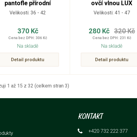
pantofle přírodní
ovčí vlnou LUX
Velikosti: 36 - 42
Velikosti: 41 - 47
370 Kč
280 Kč
320 Kč
Cena bez DPH: 306 Kč
Cena bez DPH: 231 Kč
Na skladě
Na skladě
Detail produktu
Detail produktu
uji 1 až 15 z 32 (celkem stran 3)
Kontakt
+420 732 222 377
odukty