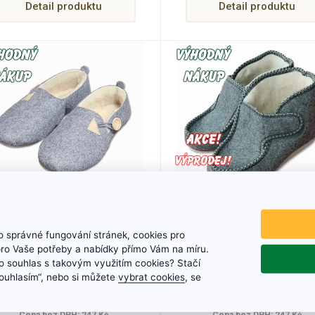
Detail produktu
Detail produktu
Dámské valašské
Filcové kotníkové
filcové mokasínky
bačkory s ovčí vln
 správné fungování stránek, cookies pro
pro Vaše potřeby a nabídky přímo Vám na míru.
Velikosti: 36 - 41
Velikosti: 36 - 42
 souhlas s takovým využitím cookies? Stačí
„Souhlasím“, nebo si můžete
vybrat cookies
, se
299 Kč
360 Kč
299 Kč
390 Kč