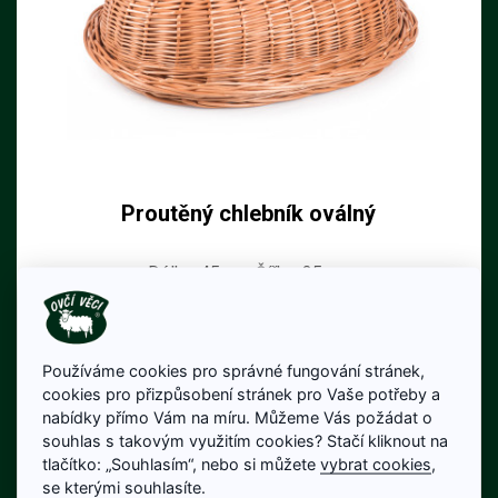
Proutěný chlebník oválný
Délka: 45 cm; Šířka: 35 cm
580 Kč
Cena bez DPH: 479 Kč
Používáme cookies pro správné fungování stránek,
Na skladě
cookies pro přizpůsobení stránek pro Vaše potřeby a
nabídky přímo Vám na míru. Můžeme Vás požádat o
Detail produktu
souhlas s takovým využitím cookies? Stačí kliknout na
tlačítko: „Souhlasím“, nebo si můžete
vybrat cookies
,
se kterými souhlasíte.