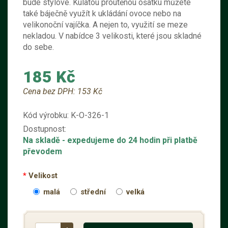
bude stylové. Kulatou proutěnou ošatku můžete
také báječně využít k ukládání ovoce nebo na
velikonoční vajíčka. A nejen to, využití se meze
nekladou. V nabídce 3 velikosti, které jsou skladné
do sebe.
185 Kč
Cena bez DPH:
153 Kč
Kód výrobku:
K-O-326-1
Dostupnost:
Na skladě
- expedujeme do 24 hodin při platbě
převodem
Velikost
malá
střední
velká