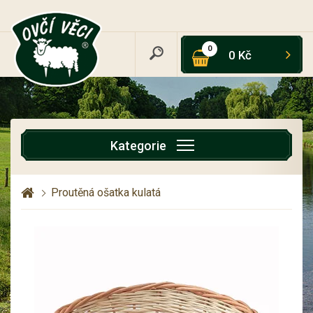
0
0 Kč
Kategorie
Proutěná ošatka kulatá