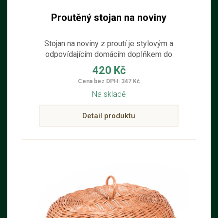
Proutěný stojan na noviny
Stojan na noviny z proutí je stylovým a
odpovídajícím domácím doplňkem do
pokoje. Přírodní materiál a přítomnost
420 Kč
proutěného dřeva vytváří v pokoji
Cena bez DPH: 347 Kč
jedinečnou atmosféru. Pro výrobu
Na skladě
stojanu na noviny byly použity pouze
kvalitní přírodní suroviny.
Detail produktu