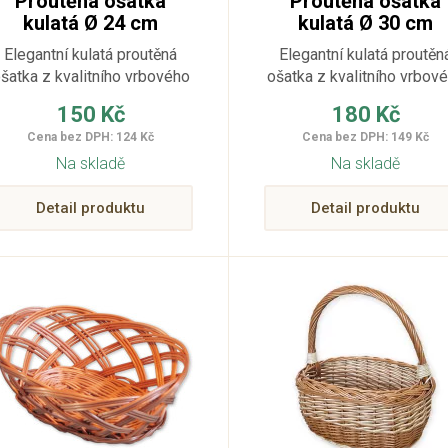
Proutěná ošatka
Proutěná ošatka
kulatá Ø 24 cm
kulatá Ø 30 cm
Elegantní kulatá proutěná
Elegantní kulatá proutěn
šatka z kvalitního vrbového
ošatka z kvalitního vrbov
proutí je praktickým i
proutí je praktickým i
150 Kč
180 Kč
dekorativním doplňkem do
dekorativním doplňkem 
Cena bez DPH: 124 Kč
Cena bez DPH: 149 Kč
každé kuchyně či jídelny.
každé kuchyně či jídelny
Na skladě
Na skladě
Detail produktu
Detail produktu