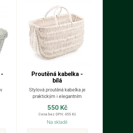
 -
Proutěná kabelka -
bílá
 v
Stylová proutěná kabelka je
praktickým i elegantním
 je
doplňkem pro každodenní
550 Kč
tně
použití - malá: 15 x 34 cm;
Cena bez DPH: 455 Kč
ěm
velká: 20 x 42 cm
Na skladě
 je