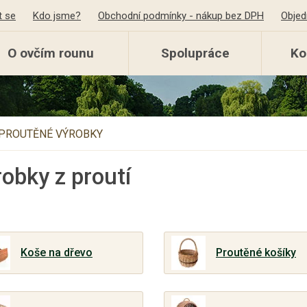
t se
Kdo jsme?
Obchodní podmínky - nákup bez DPH
Objed
O ovčím rounu
Spolupráce
Ko
PROUTĚNÉ VÝROBKY
obky z proutí
Koše na dřevo
Proutěné košíky