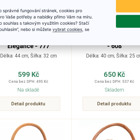
 správné fungování stránek, cookies pro
pro Vaše potřeby a nabídky přímo Vám na míru.
 souhlas s takovým využitím cookies? Stačí
„Souhlasím“, nebo si můžete
vybrat cookies
, se
Proutěný košík
Proutěný košík hně
Elegance - 777
- 608
Délka: 44 cm; Šířka: 32 cm
Délka: 40 cm; Šířka: 25 
599 Kč
650 Kč
Cena bez DPH: 495 Kč
Cena bez DPH: 537 Kč
Na skladě
Skladem
Detail produktu
Detail produktu