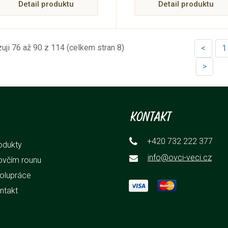
Detail produktu
velmi elegantním doplňk
Detail produktu
vyrobeným jen z ryze
přírodního proutí.
uji 76 až 90 z 114 (celkem stran 8)
<
1
>
Kontakt
+420 732 222 377
odukty
info@ovci-veci.cz
ovčím rounu
olupráce
ntakt