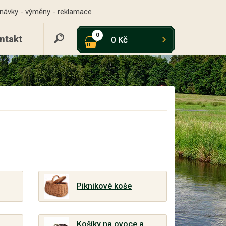
návky - výměny - reklamace
0
ntakt
0 Kč
Piknikové koše
Košíky na ovoce a