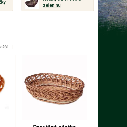
čky
zeleninu
ražší