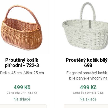
Proutěný košík
Proutěný košík bílý
přírodní - 722-3
698
Délka: 45 cm; Šířka: 25 cm
Elegantní proutěný košík
bílé barvě je vhodný na
nákupy nebo ovoce. Košík
499 Kč
499 Kč
kvalitně vypletený, perfek
Cena bez DPH: 412 Kč
Cena bez DPH: 412 Kč
drží tvar a potraviny v n
Na skladě
Na skladě
nošené zůstávají
nepomačkané. Tento košík