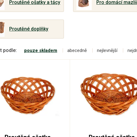
Proutěné ošatky a tácy
Pro domácí mazlí
Proutěné doplňky
t podle:
pouze skladem
abecedně
nejlevnější
nejd