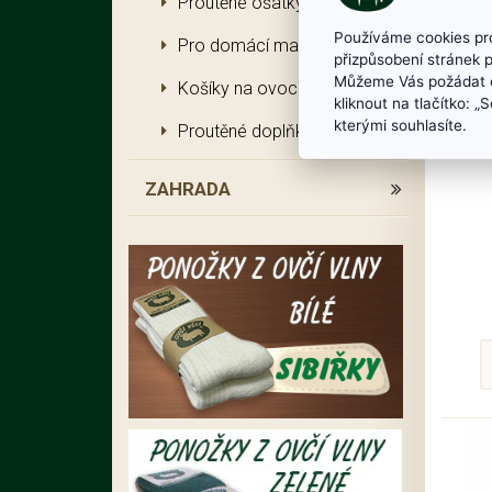
Proutěné ošatky a tácy
Používáme cookies pro
Pro domácí mazlíčky
přizpůsobení stránek 
Můžeme Vás požádat o
Košíky na ovoce a zeleninu
kliknout na tlačítko: 
kterými souhlasíte.
Proutěné doplňky
ZAHRADA