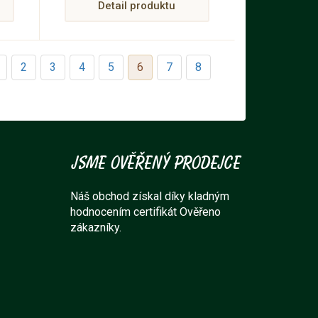
em,
Detail produktu
2
3
4
5
6
7
8
Jsme ověřený prodejce
Náš obchod získal díky kladným
hodnocením certifikát Ověřeno
zákazníky.