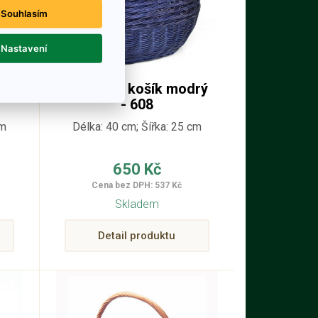
Souhlasím
Nastavení
dý
Proutěný košík modrý
- 608
cm
Délka: 40 cm; Šířka: 25 cm
650 Kč
Cena bez DPH: 537 Kč
Skladem
Detail produktu