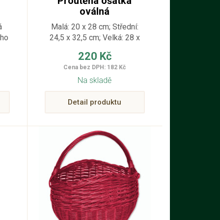
Proutěná ošatka
oválná
á
Malá: 20 x 28 cm; Střední:
ého
24,5 x 32,5 cm; Velká: 28 x
38 cm
220 Kč
do
Cena bez DPH: 182 Kč
.
Na skladě
Detail produktu