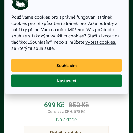
Používáme cookies pro správné fungování stránek,
cookies pro přizpůsobení stránek pro Vaše potřeby a
nabídky přímo Vám na míru. Můžeme Vás požádat o
souhlas s takovým využitím cookies? Stačí kliknout na
tlačítko: „Souhlasím“, nebo si můžete
vybrat cookies
,
se kterými souhlasíte.
Souhlasím
Vesta lovecká s límečkem
HUNTER
Nastavení
Lovecká vesta s límcem UNISEX
699 Kč
850 Kč
Cena bez DPH: 578 Kč
Na skladě
Detail produktu