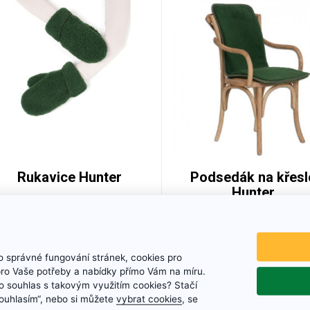
Rukavice Hunter
Podsedák na křesl
Hunter
Vlněné rukavice
Rozměr: 95 x 43 cm
370 Kč
690 Kč
 správné fungování stránek, cookies pro
Cena bez DPH: 306 Kč
Cena bez DPH: 570 Kč
pro Vaše potřeby a nabídky přímo Vám na míru.
 souhlas s takovým využitím cookies? Stačí
Skladem
Na skladě
„Souhlasím“, nebo si můžete
vybrat cookies
, se