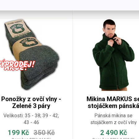
Detail produktu
Detail produktu
Ponožky z ovčí vlny -
Mikina MARKUS s
Zelené 3 páry
stojáčkem pánsk
Hunter
Velikosti: 35 - 38; 39 - 42;
Pánská mikina se
43 - 46
stojáčkem z ovčí vlny
Merino
199 Kč
350 Kč
2 490 Kč