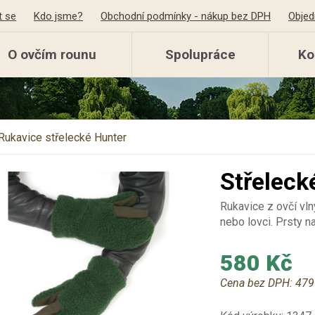
t se
Kdo jsme?
Obchodní podmínky - nákup bez DPH
Objed
O ovčím rounu
Spolupráce
Ko
Rukavice střelecké Hunter
Střeleck
Rukavice z ovčí vl
nebo lovci. Prsty na
580 Kč
Cena bez DPH:
479