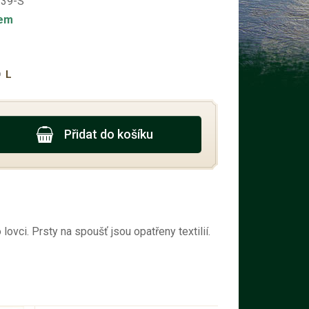
-39-S
dem
L
Přidat do košíku
vci. Prsty na spoušť jsou opatřeny textilií.