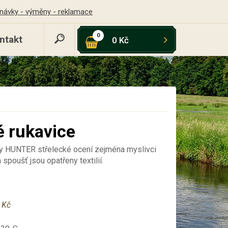
návky - výměny - reklamace
0
ntakt
0 Kč
é rukavice
ny HUNTER střelecké ocení zejména myslivci
 spoušť jsou opatřeny textilií.
 Kč