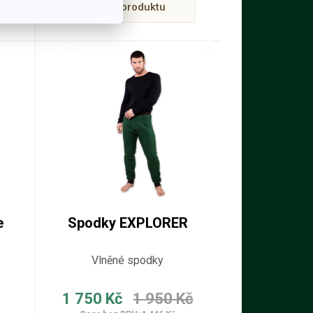
Detail produktu
e
Spodky EXPLORER
á
Vlněné spodky
1 750 Kč
1 950 Kč