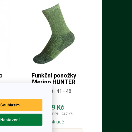
o
Funkční ponožky
Merino HUNTER
Velikosti: 41 - 48
Souhlasím
299 Kč
Cena bez DPH: 247 Kč
Nastavení
Na skladě